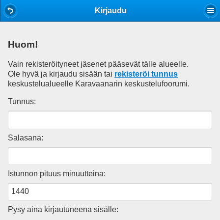
Mobile View
Kirjaudu
Huom!
Vain rekisteröityneet jäsenet pääsevät tälle alueelle.
Ole hyvä ja kirjaudu sisään tai
rekisteröi tunnus
keskustelualueelle Karavaanarin keskustelufoorumi.
Tunnus:
Salasana:
Istunnon pituus minuutteina:
Pysy aina kirjautuneena sisälle: