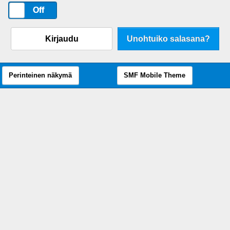
On
Off
Kirjaudu
Unohtuiko salasana?
Perinteinen näkymä
SMF Mobile Theme