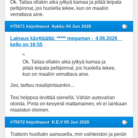
Ok. Taitaa ollakin aika jytkyä kamaa ja pitää teipata
peltipinnat, jos huolella tekee, kun on maaliin
verrattava aine.
#75671 kirjoittanut
Aakku 04 Jun 2026
Lainaus käyttäjältä: ***** megaman - 4.06.2026
kello on 16:55
^
Ok. Taitaa ollakin aika jytkyä kamaa ja
pitää teipata peltipinnat, jos huolella tekee,
kun on maaliin verrattava aine.
Joo, tarttuu maalipintaankin...
Tosi helppoa levittää sienellä. Vähän autovahan
oloista. Pinta on kevyesti mattamainen, eli ei lainkaan
maalatun oloinen.
#75672 kirjoittanut
K.E.V 05 Jun 2026
Trattorin huollatin aamusella, mm vaihteiston ja perän