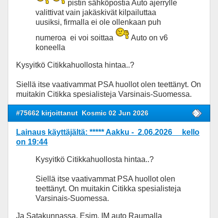
pistin sähköpostia Auto ajerrylle
valittivat vain jakäskivät kilpailuttaa
uusiksi, firmalla ei ole ollenkaan puh
numeroa ei voi soittaa
Auto on v6
koneella
Kysyitkö Citikkahuollosta hintaa..?
Siellä itse vaativammat PSA huollot olen teettänyt. On
muitakin Citikka spesialisteja Varsinais-Suomessa.
#75662 kirjoittanut
Kosmic 02 Jun 2026
Lainaus käyttäjältä: ***** Aakku - 2.06.2026 kello
on 19:44
Kysyitkö Citikkahuollosta hintaa..?
Siellä itse vaativammat PSA huollot olen
teettänyt. On muitakin Citikka spesialisteja
Varsinais-Suomessa.
Ja Satakunnassa. Esim. IM auto Raumalla