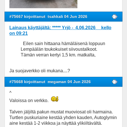
#75667 kirjoittanut
tsahkali 04 Jun 2026
Lainaus käyttäjältä: ***** Yrjö - 4.06.2026 kello
on 09:21
Eilen sain hittaana hämäläisenä loppuun
Lempäälän toukokuiset siivoustalkoot.
Tämän verran kertyi 1,5 km. matkalta,
Ja suojaverkko oli mukana....?
#75668 kirjoittanut
megaman 04 Jun 2026
^
Valoissa on verkko.
Talven jäljiltä pakun mustat muoviosat oli harmaina.
Turtlen puskuriaine kestää yhden kauden, Autoglymin
aine kestää 1-2 viikkoa ja näyttää ylikiiltävältä.