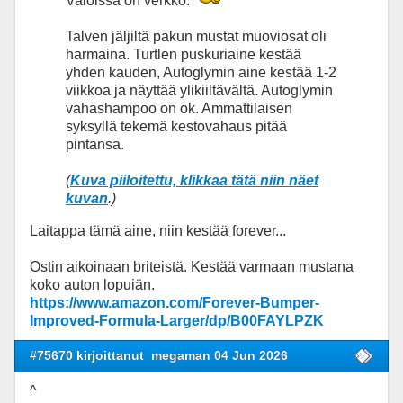
Valoissa on verkko.
Talven jäljiltä pakun mustat muoviosat oli
harmaina. Turtlen puskuriaine kestää
yhden kauden, Autoglymin aine kestää 1-2
viikkoa ja näyttää ylikiiltävältä. Autoglymin
vahashampoo on ok. Ammattilaisen
syksyllä tekemä kestovahaus pitää
pintansa.
(
Kuva piiloitettu, klikkaa tätä niin näet
kuvan
.)
Laitappa tämä aine, niin kestää forever...
Ostin aikoinaan briteistä. Kestää varmaan mustana
koko auton lopuiän.
https://www.amazon.com/Forever-Bumper-
Improved-Formula-Larger/dp/B00FAYLPZK
#75670 kirjoittanut
megaman 04 Jun 2026
^