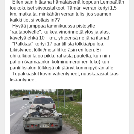
Eilen sain hittaana hämäläisenä loppuun Lempäälän
toukokuiset siivoustalkoot. Tämän verran kertyi 1,5
km. matkalta, minkähän verran tulisi jos suamen
kaikki tiet siivottaisiin??
Hyvää jumppaa tammikuussa pistetylle
"rautapolvelle", kulkea vinorinnettä ylös ja alas,
kävelyä ehkä 10+ km., yhteensä neljänä iltana!
"Palkkaa" kertyi 17 pantillista tölkkiä/pulloa.
Likistyneet tölkit/metallit keräsin erilleen. Ei
ohikulkijoilla oo pikku rahasta puutetta, kun niin
paljon (varmaankin kolminumeroinen luku) kun
pantillisiakin tölkkejä oli jäänyt kummipyörän alle.
Tupakkiaskit kovin vähentyneet, nuuskarasiat taas
lisääntyneet.