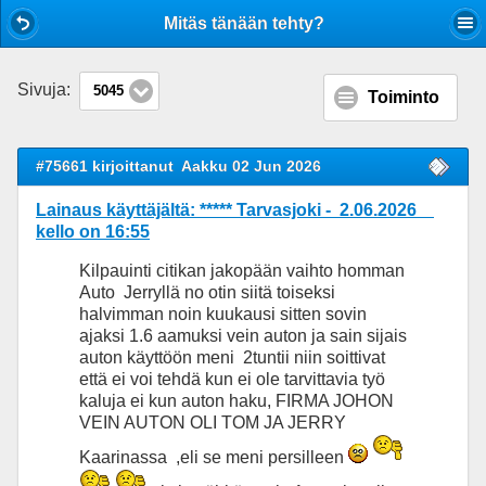
Mobile View
Mitäs tänään tehty?
Sivuja:
5045
Toiminto
#75661 kirjoittanut
Aakku 02 Jun 2026
Lainaus käyttäjältä: ***** Tarvasjoki - 2.06.2026
kello on 16:55
Kilpauinti citikan jakopään vaihto homman
Auto Jerryllä no otin siitä toiseksi
halvimman noin kuukausi sitten sovin
ajaksi 1.6 aamuksi vein auton ja sain sijais
auton käyttöön meni 2tuntii niin soittivat
että ei voi tehdä kun ei ole tarvittavia työ
kaluja ei kun auton haku, FIRMA JOHON
VEIN AUTON OLI TOM JA JERRY
Kaarinassa ,eli se meni persilleen