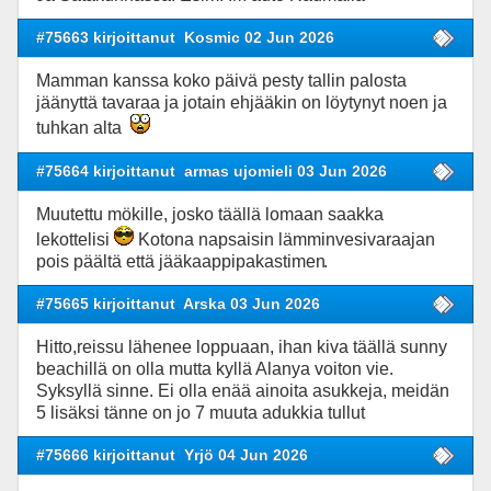
#75663 kirjoittanut
Kosmic 02 Jun 2026
Mamman kanssa koko päivä pesty tallin palosta
jäänyttä tavaraa ja jotain ehjääkin on löytynyt noen ja
tuhkan alta
#75664 kirjoittanut
armas ujomieli 03 Jun 2026
Muutettu mökille, josko täällä lomaan saakka
lekottelisi
Kotona napsaisin lämminvesivaraajan
pois päältä että jääkaappipakastimen
.
#75665 kirjoittanut
Arska 03 Jun 2026
Hitto,reissu lähenee loppuaan, ihan kiva täällä sunny
beachillä on olla mutta kyllä Alanya voiton vie.
Syksyllä sinne. Ei olla enää ainoita asukkeja, meidän
5 lisäksi tänne on jo 7 muuta adukkia tullut
#75666 kirjoittanut
Yrjö 04 Jun 2026