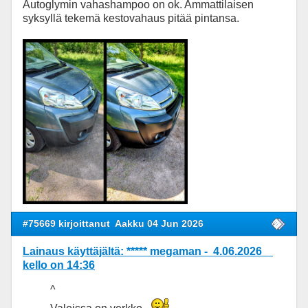
Autoglymin vahashampoo on ok. Ammattilaisen
syksyllä tekemä kestovahaus pitää pintansa.
#75669 kirjoittanut
Aakku 04 Jun 2026
Lainaus käyttäjältä: ***** megaman - 4.06.2026
kello on 14:36
^