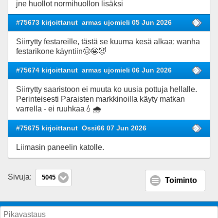
jne huollot normihuollon lisäksi
#75673 kirjoittanut
armas ujomieli 05 Jun 2026
Siirrytty festareille, tästä se kuuma kesä alkaa; wanha
festarikone käyntiin🤠🤪😈
#75674 kirjoittanut
armas ujomieli 06 Jun 2026
Siirrytty saaristoon ei muuta ko uusia pottuja hellalle.
Perinteisesti Paraisten markkinoilla käyty matkan
varrella - ei ruuhkaa💧🌧
#75675 kirjoittanut
Ossi66 07 Jun 2026
Liimasin paneelin katolle.
Sivuja:
5045
Toiminto