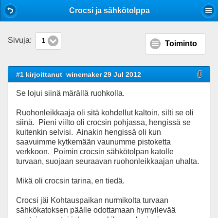
Mobile View
Crocsi ja sähkötolppa
Sivuja:
1
Toiminto
#1 kirjoittanut
winemaker 29 Jul 2012
Se lojui siinä märällä ruohkolla.
Ruohonleikkaaja oli sitä kohdellut kaltoin, silti se oli
siinä. Pieni viilto oli crocsin pohjassa, hengissä se
kuitenkin selvisi. Ainakin hengissä oli kun
saavuimme kytkemään vaunumme pistoketta
verkkoon. Poimin crocsin sähkötolpan katolle
turvaan, suojaan seuraavan ruohonleikkaajan uhalta.
Mikä oli crocsin tarina, en tiedä.
Crocsi jäi Kohtauspaikan nurmikolta turvaan
sähkökatoksen päälle odottamaan hymyilevää