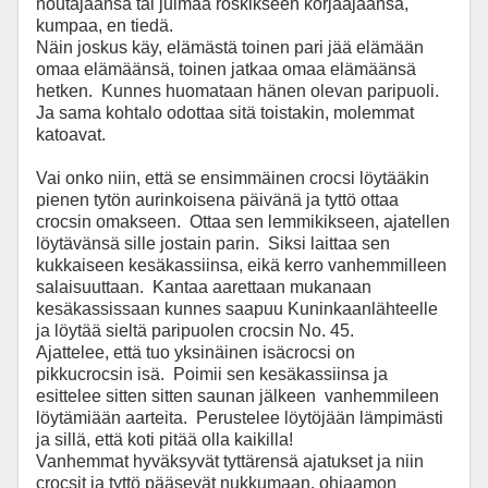
noutajaansa tai julmaa roskikseen korjaajaansa,
kumpaa, en tiedä.
Näin joskus käy, elämästä toinen pari jää elämään
omaa elämäänsä, toinen jatkaa omaa elämäänsä
hetken. Kunnes huomataan hänen olevan paripuoli.
Ja sama kohtalo odottaa sitä toistakin, molemmat
katoavat.
Vai onko niin, että se ensimmäinen crocsi löytääkin
pienen tytön aurinkoisena päivänä ja tyttö ottaa
crocsin omakseen. Ottaa sen lemmikikseen, ajatellen
löytävänsä sille jostain parin. Siksi laittaa sen
kukkaiseen kesäkassiinsa, eikä kerro vanhemmilleen
salaisuuttaan. Kantaa aarettaan mukanaan
kesäkassissaan kunnes saapuu Kuninkaanlähteelle
ja löytää sieltä paripuolen crocsin No. 45.
Ajattelee, että tuo yksinäinen isäcrocsi on
pikkucrocsin isä. Poimii sen kesäkassiinsa ja
esittelee sitten sitten saunan jälkeen vanhemmileen
löytämiään aarteita. Perustelee löytöjään lämpimästi
ja sillä, että koti pitää olla kaikilla!
Vanhemmat hyväksyvät tyttärensä ajatukset ja niin
crocsit ja tyttö pääsevät nukkumaan, ohjaamon