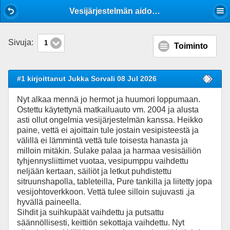
Mobile View
Vesijärjestelmän aidosti tunteva ja asiansa osaava korjaamo
Sivuja:
1
Toiminto
#1 kirjoittanut Jukka Sorvali 08 Jul 2026
Nyt alkaa mennä jo hermot ja huumori loppumaan.
Ostettu käytettynä matkailuauto vm. 2004 ja alusta
asti ollut ongelmia vesijärjestelmän kanssa. Heikko
paine, vettä ei ajoittain tule jostain vesipisteestä ja
välillä ei lämmintä vettä tule toisesta hanasta ja
milloin mitäkin. Sulake palaa ja harmaa vesisäiliön
tyhjennysliittimet vuotaa, vesipumppu vaihdettu
neljään kertaan, säiliöt ja letkut puhdistettu
sitruunshapolla, tableteilla, Pure tankilla ja liitetty jopa
vesijohtoverkkoon. Vettä tulee silloin sujuvasti ,ja
hyvällä paineella.
Sihdit ja suihkupäät vaihdettu ja putsattu
säännöllisesti, keittiön sekottaja vaihdettu. Nyt