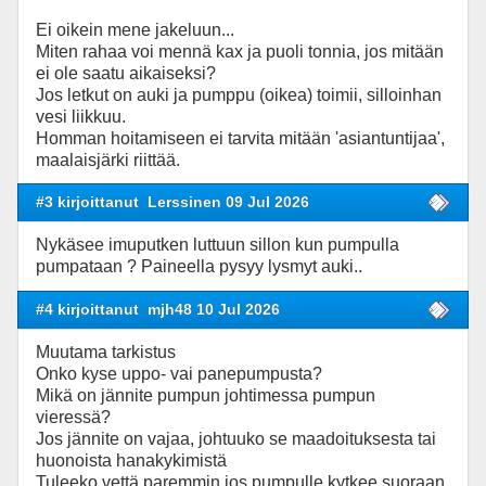
Ei oikein mene jakeluun...
Miten rahaa voi mennä kax ja puoli tonnia, jos mitään
ei ole saatu aikaiseksi?
Jos letkut on auki ja pumppu (oikea) toimii, silloinhan
vesi liikkuu.
Homman hoitamiseen ei tarvita mitään 'asiantuntijaa',
maalaisjärki riittää.
#3 kirjoittanut
Lerssinen 09 Jul 2026
Nykäsee imuputken luttuun sillon kun pumpulla
pumpataan ? Paineella pysyy lysmyt auki..
#4 kirjoittanut
mjh48 10 Jul 2026
Muutama tarkistus
Onko kyse uppo- vai panepumpusta?
Mikä on jännite pumpun johtimessa pumpun
vieressä?
Jos jännite on vajaa, johtuuko se maadoituksesta tai
huonoista hanakykimistä
Tuleeko vettä paremmin jos pumpulle kytkee suoraan