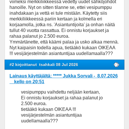
viimeksi merkkiliikkeessä vedetty uudet sähköjohdot
hanoille. Nyt on sitten tilanne se, ettei vesipumppu
inahdakaan ja vettä ei tule mistään. Käytetty siis
merkkiliikkeessä pariin kertaan ja kolmella eri
korjaamolla, jotka ns. 'Asiantuntijoita' ja onhan näitä
tullut 40 vuotta rassattua. Ei onnistu korjaukset ja
rahaa palanut jo 2.500 euroa.
Ymmärtänette, että käämi palaa ja usko alkaa mennä.
Nyt kaipaisin todella apua, tietääkö kukaan OIKEAA
!!! vesijärjestelmän asiantuntijaa uudellamaalla???
#2 kirjoittanut
tsahkali 08 Jul 2026
Lainaus käyttäjältä: ***** Jukka Sorvali - 8.07.2026
kello on 20:51
vesipumppu vaihdettu neljään kertaan,
Ei onnistu korjaukset ja rahaa palanut jo
2.500 euroa.
tietääkö kukaan OIKEAA !!!
vesijärjestelmän asiantuntijaa
uudellamaalla???