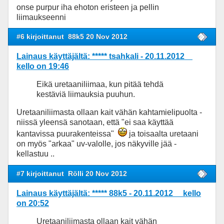
onse purpur iha ehoton eristeen ja pellin
liimaukseenni
#6 kirjoittanut
88k5 20 Nov 2012
Lainaus käyttäjältä: ***** tsahkali - 20.11.2012
kello on 19:46
Eikä uretaaniliimaa, kun pitää tehdä
kestäviä liimauksia puuhun.
Uretaaniliimasta ollaan kait vähän kahtamielipuolta -
niissä yleensä sanotaan, että "ei saa käyttää
kantavissa puurakenteissa"
ja toisaalta uretaani
on myös "arkaa" uv-valolle, jos näkyville jää -
kellastuu ..
#7 kirjoittanut
Rölli 20 Nov 2012
Lainaus käyttäjältä: ***** 88k5 - 20.11.2012 kello
on 20:52
Uretaaniliimasta ollaan kait vähän