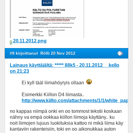
20.11.2012.png
#9 kirjoittanut
Rölli 20 Nov 2012
Lainaus käyttäjältä: ***** 88k5 - 20.11.2012 kello
on 21:23
Ei kyll tääl liimahöyryis ollaan
Esimerkki Kiillon D4 liimasta..
http://www.kiilto.com/attachments/1/1/white_pape
no kappas niimpä onki en oo tommost tekstii koskaan
nähny va empä ookkaa kiillon liimoja käyttäny.. ku
noit liimojen lujuus luokituksia kattoo ni mikä liima käy
kantaviin rakenteisiin, toki en oo aikonukkaa auton