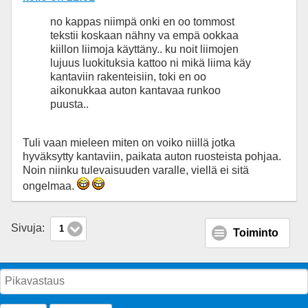
no kappas niimpä onki en oo tommost
tekstii koskaan nähny va empä ookkaa
kiillon liimoja käyttäny.. ku noit liimojen
lujuus luokituksia kattoo ni mikä liima käy
kantaviin rakenteisiin, toki en oo
aikonukkaa auton kantavaa runkoo
puusta..
Tuli vaan mieleen miten on voiko niillä jotka
hyväksytty kantaviin, paikata auton ruosteista pohjaa.
Noin niinku tulevaisuuden varalle, viellä ei sitä
ongelmaa.
Sivuja:
1
Toiminto