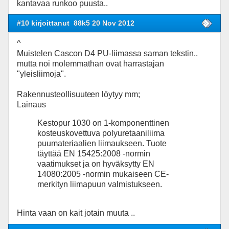
kantavaa runkoo puusta..
#10 kirjoittanut
88k5 20 Nov 2012
^
Muistelen Cascon D4 PU-liimassa saman tekstin..
mutta noi molemmathan ovat harrastajan
"yleisliimoja".
Rakennusteollisuute
en löytyy mm;
Lainaus
Kestopur 1030 on 1-komponenttinen
kosteuskovettuva polyuretaaniliima
puumateriaalien liimaukseen. Tuote
täyttää EN 15425:2008 -normin
vaatimukset ja on hyväksytty EN
14080:2005 -normin mukaiseen CE-
merkityn liimapuun valmistukseen.
Hinta vaan on kait jotain muuta ..