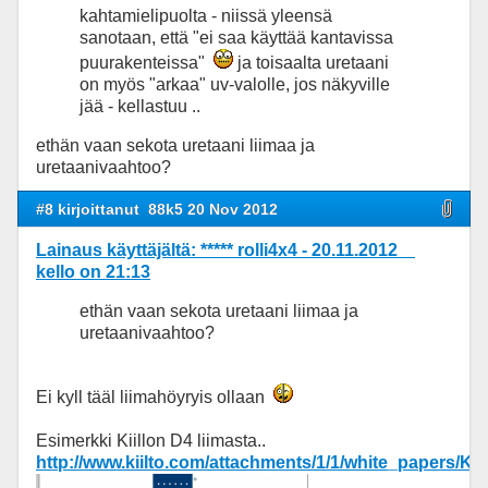
kahtamielipuolta - niissä yleensä
sanotaan, että "ei saa käyttää kantavissa
puurakenteissa"
ja toisaalta uretaani
on myös "arkaa" uv-valolle, jos näkyville
jää - kellastuu ..
ethän vaan sekota uretaani liimaa ja
uretaanivaahtoo?
#8 kirjoittanut
88k5 20 Nov 2012
Lainaus käyttäjältä: ***** rolli4x4 - 20.11.2012
kello on 21:13
ethän vaan sekota uretaani liimaa ja
uretaanivaahtoo?
Ei kyll tääl liimahöyryis ollaan
Esimerkki Kiillon D4 liimasta..
http://www.kiilto.com/attachments/1/1/white_papers/Ki