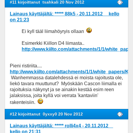
#11 kirjoittanut
tsahkali 20 Nov 2012
Lainaus käyttäjältä: ***** 88k5 - 20.11.2012 kello
on 21:23
Ei kyll tääl liimahöyryis ollaan
Esimerkki Kiillon D4 liimasta..
http://www.kiilto.com/attachments/1/1/white_pape
Pieni ristiriita....
http://www.kiilto.com/attachments/1/1/white_papers/Kii
Wanhemmassa datalehdessä ei moista rajoitusta ole,
liekö tavara muuttunut? Myöskään Cascon liimalla ei
rajoituksia näkynyt ja se ainakin kestää esim reen
jalaksissa, joita kyllä voi verrata 'kantaviin'
rakenteisiin.
#12 kirjoittanut
0yxxy0 20 Nov 2012
Lainaus käyttäjältä: ***** rolli4x4 - 20.11.2012
kello on 21:31