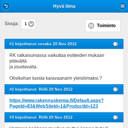
Mobile View
Hyvä liima
Sivuja:
1
Toiminto
#1 kirjoittanut vesako 20 Nov 2012
RK ratkaisumassa vaikuttaa esitteiden mukaan
pitävältä
ja joustavalta.
Olisikohan tuosta karavaanarin yleisliimaksi.?
#2 kirjoittanut
Rölli 20 Nov 2012
https://www.rakennuskemia.fi/Default.aspx?
PageId=83&WebSiteId=1&ProductId=123
#3 kirjoittanut
Rölli 20 Nov 2012