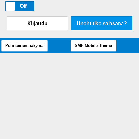
On
Off
Kirjaudu
Unohtuiko salasana?
Perinteinen näkymä
SMF Mobile Theme