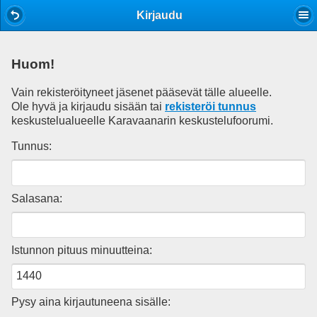
Mobile View
Kirjaudu
Huom!
Vain rekisteröityneet jäsenet pääsevät tälle alueelle.
Ole hyvä ja kirjaudu sisään tai
rekisteröi tunnus
keskustelualueelle Karavaanarin keskustelufoorumi.
Tunnus:
Salasana:
Istunnon pituus minuutteina:
Pysy aina kirjautuneena sisälle: