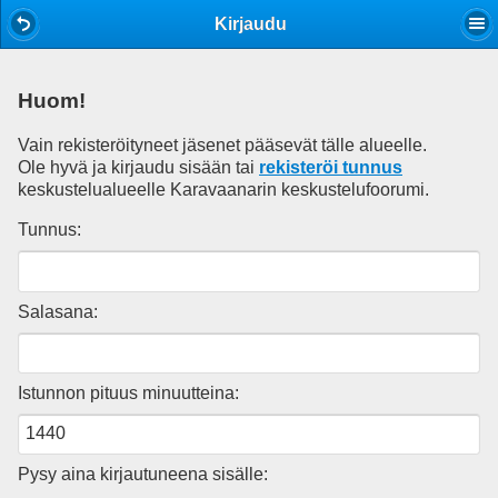
Mobile View
Kirjaudu
Huom!
Vain rekisteröityneet jäsenet pääsevät tälle alueelle.
Ole hyvä ja kirjaudu sisään tai
rekisteröi tunnus
keskustelualueelle Karavaanarin keskustelufoorumi.
Tunnus:
Salasana:
Istunnon pituus minuutteina:
Pysy aina kirjautuneena sisälle: