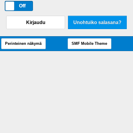
On
Off
Kirjaudu
Unohtuiko salasana?
Perinteinen näkymä
SMF Mobile Theme