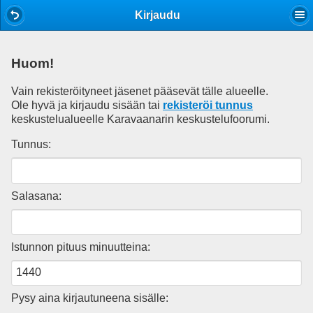
Mobile View
Kirjaudu
Huom!
Vain rekisteröityneet jäsenet pääsevät tälle alueelle.
Ole hyvä ja kirjaudu sisään tai
rekisteröi tunnus
keskustelualueelle Karavaanarin keskustelufoorumi.
Tunnus:
Salasana:
Istunnon pituus minuutteina:
Pysy aina kirjautuneena sisälle: