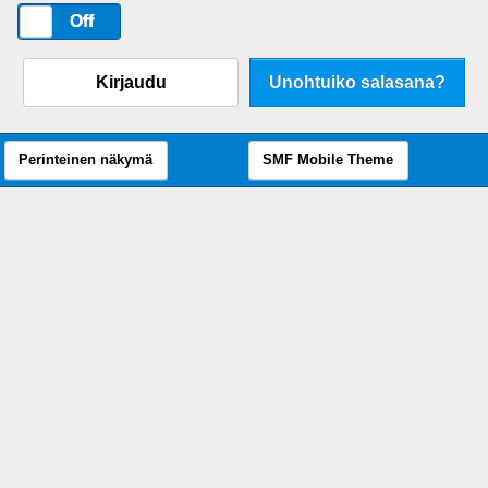
On
Off
Kirjaudu
Unohtuiko salasana?
Perinteinen näkymä
SMF Mobile Theme