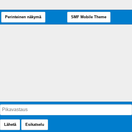
Perinteinen näkymä
SMF Mobile Theme
Lähetä
Esikatselu