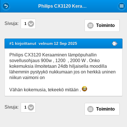
Mobile View
Philips CX3120 Keraaminen lämpöpuhallin sovellusohjaus 2000 W
Sivuja:
1
Toiminto
#1 kirjoittanut
velnum 12 Sep 2025
Philips CX3120 Keraaminen lämpöpuhallin
sovellusohjaus 900w , 1200 , 2000 W . Onko
kokemuksia ilmoitetaan 24db hiljaisella moodilla
lähemmin pystyykö nukkumaan jos on herkkä uninen
niikun vaimoni on
Vähän kokemusia, tekeekö mitään .
Sivuja:
1
Toiminto