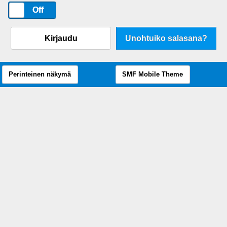
On
Off
Kirjaudu
Unohtuiko salasana?
Perinteinen näkymä
SMF Mobile Theme