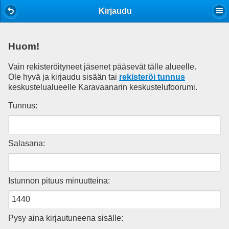
Mobile View
Kirjaudu
Huom!
Vain rekisteröityneet jäsenet pääsevät tälle alueelle.
Ole hyvä ja kirjaudu sisään tai
rekisteröi tunnus
keskustelualueelle Karavaanarin keskustelufoorumi.
Tunnus:
Salasana:
Istunnon pituus minuutteina:
Pysy aina kirjautuneena sisälle: