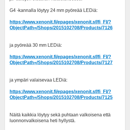
G4 -kannalla löytyy 24 mm pyöreää LEDiä:
https://www.xenonit.fi/epages/xenonit.sf/fi_FI/?
ObjectPath=/Shops/2015102708/Products/7126
ja pyöreää 30 mm LEDiä:
https://www.xenonit.fi/epages/xenonit.sf/fi_FI/?
ObjectPath=/Shops/2015102708/Products/7127
ja ympäri valaisevaa LEDiä:
https://www.xenonit.fi/epages/xenonit.sf/fi_FI/?
ObjectPath=/Shops/2015102708/Products/7125
Näitä kaikkia löytyy sekä puhtaan valkoisena että
luonnonvalkoisena heti hyllystä.