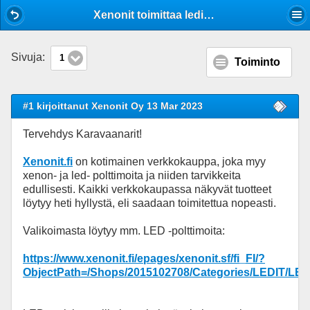
Mobile View
Xenonit toimittaa ledit ja xenonit edullisesti
Sivuja:
1
Toiminto
#1 kirjoittanut Xenonit Oy 13 Mar 2023
Tervehdys Karavaanarit!
Xenonit.fi
on kotimainen verkkokauppa, joka myy
xenon- ja led- polttimoita ja niiden tarvikkeita
edullisesti. Kaikki verkkokaupassa näkyvät tuotteet
löytyy heti hyllystä, eli saadaan toimitettua nopeasti.
Valikoimasta löytyy mm. LED -polttimoita:
https://www.xenonit.fi/epages/xenonit.sf/fi_FI/?
ObjectPath=/Shops/2015102708/Categories/LEDIT/L