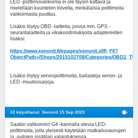
LED -polttimovalikoima ei ole täysin kattava ja
mielellään kuuntelen toiveita, minkälaisia polttimoita
valikoimasta puuttuu.
Lisäksi löytyy OBD -laitteita, joissa mm. GPS -
seurantalaitteita ja vikakoodinlukijoita adaptereiden
lisäksi:
https://www.xenonit.fi/epages/xenonit.sf/fi_FI/?
ObjectPath=/Shops/2015102708/Categories/OBD2_T
Lisäksi löytyy xenonpolttimoita, ballasteja xenon- ja
LED -muutossarjoja.
#2 kirjoittanut
Xenonit 15 Sep 2023
Saatiin valikoimiin G4 -kannalla olevia LED-
polttimoita, joita yleisesti käytetään matkailuvaunujen
ja -autojen sisätilan valaistuksessa.