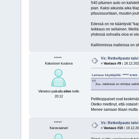
540 pituinen auto on kahdelle
pian. Kaksi aikuista aika til
pituussuuntaan, muuten joutu
Edessä on ne kääntyvät "kapte
leikkaus on sellainen. Meill
yhdessä sohvalla oloa ei ole
Kalliimmissa malleissa on si
*****
Vs: Retkeilyauto talvi
Kalustoon kuuluva
«
Vastaus #9 :
18.12.2025
Lainaus käyttäjältä: ***** krte
Juu, mielessä on tehdas valmis
Viimeksi paikalla:
eilen
kello
20:12
Peltikoppaiset ovat keskimää
Oletko miettinyt, että ostais
Menee samaan tilaan mutta o
*****
Vs: Retkeilyauto talvi
Karavaanari
«
Vastaus #10 :
19.12.20