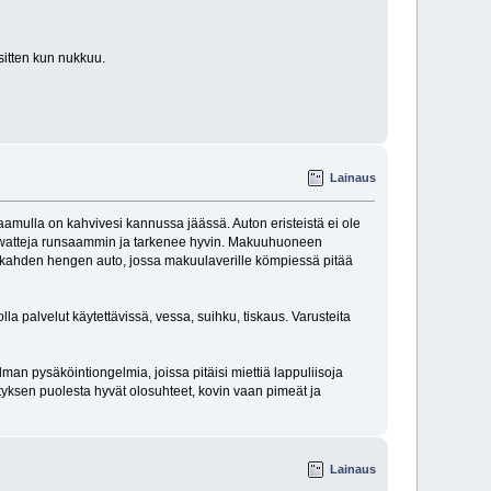
 sitten kun nukkuu.
Lainaus
aamulla on kahvivesi kannussa jäässä. Auton eristeistä ei ole
ilowatteja runsaammin ja tarkenee hyvin. Makuuhuoneen
 on kahden hengen auto, jossa makuulaverille kömpiessä pitää
la palvelut käytettävissä, vessa, suihku, tiskaus. Varusteita
lman pysäköintiongelmia, joissa pitäisi miettiä lappuliisoja
tyksen puolesta hyvät olosuhteet, kovin vaan pimeät ja
Lainaus