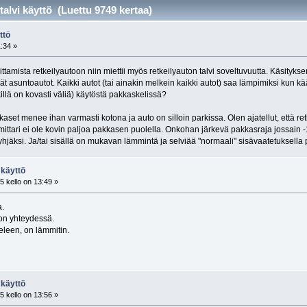
talvi käyttö (Luettu 9749 kertaa)
ttö
1:34 »
ittamista retkeilyautoon niin miettii myös retkeilyauton talvi soveltuvuutta. Käsityks
mät asuntoautot. Kaikki autot (tai ainakin melkein kaikki autot) saa lämpimiksi kun
illä on kovasti väliä) käytöstä pakkaskelissä?
aset menee ihan varmasti kotona ja auto on silloin parkissa. Olen ajatellut, että 
 mittari ei ole kovin paljoa pakkasen puolella. Onkohan järkevä pakkasraja jossain -
hjäksi. Ja/tai sisällä on mukavan lämmintä ja selviää "normaali" sisävaatetuksella 
 käyttö
 kello on 13:49 »
a.
ston yhteydessä.
eleen, on lämmitin.
 käyttö
 kello on 13:56 »