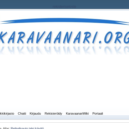
rekisteriseloste
kkikirjasto
Chatti
Kirjaudu
Rekisteröidy
KaravaanariWiki
Portaali
»
Aihe:
Retkeilyauto talvi käyttö