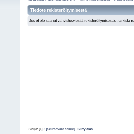
Tiedote rekisteröitymisestä
Jos et ole saanut vahvistusviestiä rekisteröitymisestä
si, tarkista 
Sivuja: [
1
]
2
[Seuraavalle sivulle]
Siirry alas