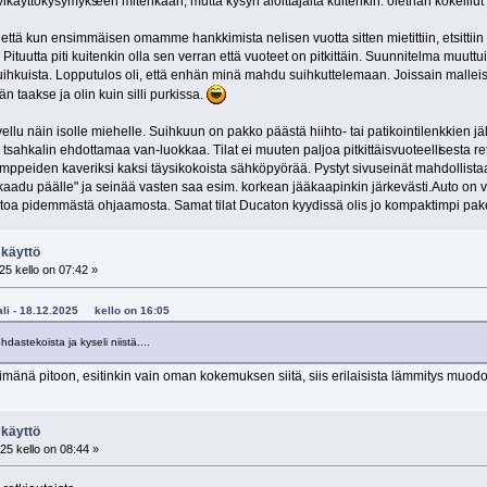
alvikäyttökysymyks
een mitenkään, mutta kysyn aloittajalta kuitenkin: olethan kokeillu
ttä kun ensimmäisen omamme hankkimista nelisen vuotta sitten mietittiin, etsittiin en
tuutta piti kuitenkin olla sen verran että vuoteet on pitkittäin. Suunnitelma muuttui, 
uihkuista. Lopputulos oli, että enhän minä mahdu suihkuttelemaan. Joissain malleis
n taakse ja olin kuin silli purkissa.
ovellu näin isolle miehelle. Suihkuun on pakko päästä hiihto- tai patikointilenkkien jä
ta tsahkalin ehdottamaa van-luokkaa. Tilat ei muuten paljoa pitkittäisvuoteelli
sesta re
mppeiden kaveriksi kaksi täysikokoista sähköpyörää. Pystyt sivuseinät mahdollistaa 
 "kaadu päälle" ja seinää vasten saa esim. korkean jääkaapinkin järkevästi.Auto on 
toa pidemmästä ohjaamosta. Samat tilat Ducaton kyydissä olis jo kompaktimpi pake
 käyttö
5 kello on 07:42 »
kali - 18.12.2025 kello on 16:05
hdastekoista ja kyseli niistä....
nä pitoon, esitinkin vain oman kokemuksen siitä, siis erilaisista lämmitys muodo
 käyttö
25 kello on 08:44 »