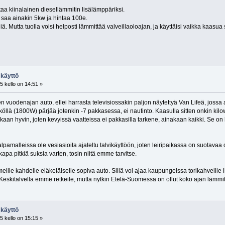
ttaa kiinalainen diesellämmitin lisälämppäriksi.
ä saa ainakin 5kw ja hintaa 100e.
liä. Mutta tuolla voisi helposti lämmittää valveillaoloajan, ja käyttäisi vaikka kaasua
 käyttö
 kello on 14:51 »
vuodenajan auto, ellei harrasta televisiossakin paljon näytettyä Van Lifeä, jossa 
köllä (1800W) pärjää jotenkin -7 pakkasessa, ei nautinto. Kaasulla sitten onkin k
inkaan hyvin, joten kevyissä vaatteissa ei pakkasilla tarkene, ainakaan kaikki. Se
pamalleissa ole vesiasioita ajateltu talvikäyttöön, joten leiripaikassa on suotavaa ol
kkapa pitkiä suksia varten, tosin niitä emme tarvitse.
eille kahdelle eläkeläiselle sopiva auto. Sillä voi ajaa kaupungeissa torikahveille i
. Keskitalvella emme retkeile, mutta nytkin Etelä-Suomessa on ollut koko ajan lämmi
 käyttö
 kello on 15:15 »