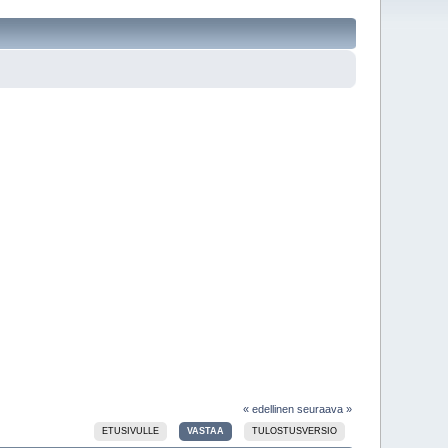
« edellinen
seuraava »
ETUSIVULLE
VASTAA
TULOSTUSVERSIO