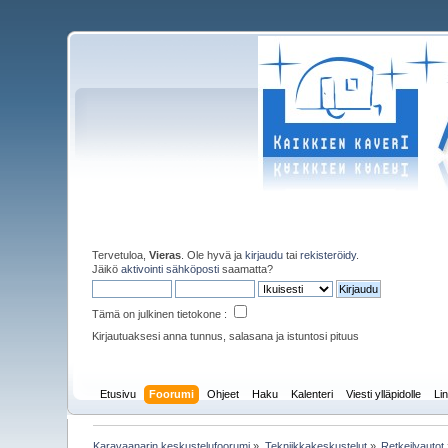
Tervetuloa,
Vieras
. Ole hyvä ja
kirjaudu
tai
rekisteröidy
.
Jäikö
aktivointi sähköposti
saamatta?
Tämä on julkinen tietokone :
Kirjautuaksesi anna tunnus, salasana ja istuntosi pituus
Etusivu
Foorumi
Ohjeet
Haku
Kalenteri
Viesti ylläpidolle
Lin
Karavaanarin keskustelufoorumi
»
Tekniikkakeskustelut
»
Retkeilyautot