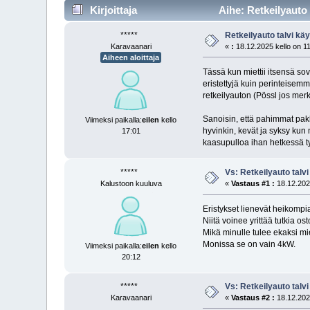
Kirjoittaja
Aihe: Retkeilyauto 
*****
Retkeilyauto talvi käy
Karavaanari
«
:
18.12.2025 kello on 1
Aiheen aloittaja
Tässä kun miettii itsensä sov
eristettyjä kuin perinteisem
retkeilyauton (Pössl jos merk
Sanoisin, että pahimmat pakk
Viimeksi paikalla:
eilen
kello
hyvinkin, kevät ja syksy kun
17:01
kaasupulloa ihan hetkessä ty
*****
Vs: Retkeilyauto talvi
Kalustoon kuuluva
«
Vastaus #1 :
18.12.2025
Eristykset lienevät heikompi
Niitä voinee yrittää tutkia o
Mikä minulle tulee ekaksi mi
Monissa se on vain 4kW.
Viimeksi paikalla:
eilen
kello
20:12
*****
Vs: Retkeilyauto talvi
Karavaanari
«
Vastaus #2 :
18.12.2025