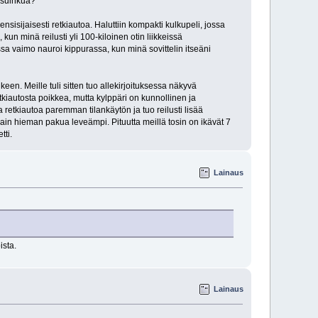
t suihkua?
sisijaisesti retkiautoa. Haluttiin kompakti kulkupeli, jossa
kun minä reilusti yli 100-kiloinen otin liikkeissä
sa vaimo nauroi kippurassa, kun minä sovittelin itseäni
lkeen. Meille tuli sitten tuo allekirjoituksessa näkyvä
tkiautosta poikkea, mutta kylppäri on kunnollinen ja
retkiautoa paremman tilankäytön ja tuo reilusti lisää
vain hieman pakua leveämpi. Pituutta meillä tosin on ikävät 7
tti.
Lainaus
ista.
Lainaus