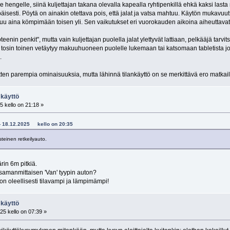
 hengelle, siinä kuljettajan takana olevalla kapealla ryhtipenkillä ehkä kaksi lasta 
apäisesti. Pöytä on ainakin otettava pois, että jalat ja vatsa mahtuu. Käytön mukavuut
u aina kömpimään toisen yli. Sen vaikutukset eri vuorokauden aikoina aiheuttavat h
enin penkit", mutta vain kuljettajan puolella jalat ylettyvät lattiaan, pelkääjä tarvit
ä tosin toinen vetäytyy makuuhuoneen puolelle lukemaan tai katsomaan tabletista j
.
tten parempia ominaisuuksia, mutta lähinnä tilankäyttö on se merkittävä ero matka
 käyttö
 kello on 21:18 »
k - 18.12.2025 kello on 20:35
teinen retkeilyauto.
rin 6m pitkiä.
it samanmittaisen 'Van' tyypin auton?
n oleellisesti tilavampi ja lämpimämpi!
 käyttö
25 kello on 07:39 »