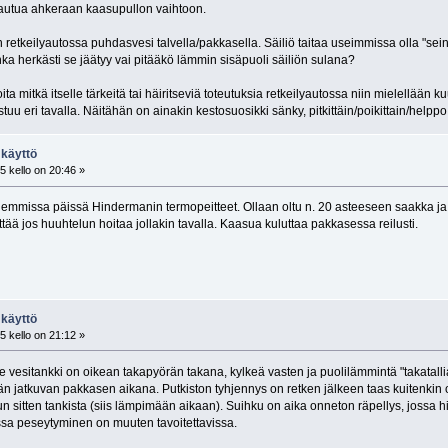
arautua ahkeraan kaasupullon vaihtoon.
 retkeilyautossa puhdasvesi talvella/pakkasella. Säiliö taitaa useimmissa olla "sei
inka herkästi se jäätyy vai pitääkö lämmin sisäpuoli säiliön sulana?
ita mitkä itselle tärkeitä tai häiritseviä toteutuksia retkeilyautossa niin mielellää
ostuu eri tavalla. Näitähän on ainakin kestosuosikki sänky, pitkittäin/poikittain/helpp
 käyttö
 kello on 20:46 »
mmissa päissä Hindermanin termopeitteet. Ollaan oltu n. 20 asteeseen saakka ja ei 
ttää jos huuhtelun hoitaa jollakin tavalla. Kaasua kuluttaa pakkasessa reilusti.
 käyttö
 kello on 21:12 »
vesitankki on oikean takapyörän takana, kylkeä vasten ja puolilämmintä "takatallia
n jatkuvan pakkasen aikana. Putkiston tyhjennys on retken jälkeen taas kuitenkin o
n sitten tankista (siis lämpimään aikaan). Suihku on aika onneton räpellys, jossa
ssa peseytyminen on muuten tavoitettavissa.