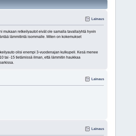
Lainaus
eni mukaan retkeilyautot eivät ole samalla tavalla/yhtä hyvin
 kääntää lämmitintä isommalle. Miten on kokemukset
retkeilyauto olisi enempi 3-vuodenajan kulkupeli. Kesä menee
10 tai -15 tietämissä ilman, että lämmitin haukkaa
parkissa.
Lainaus
Lainaus