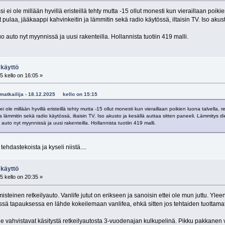
 ei ole millään hyvillä eristeillä tehty mutta -15 ollut monesti kun vieraillaan poiki
ut pulaa, jääkaappi kahvinkeitin ja lämmitin sekä radio käytössä, iltaisin TV. Iso akust
 auto nyt myynnissä ja uusi rakenteilla. Hollannista tuotiin 419 malli.
 käyttö
 kello on 16:05 »
a matkailija - 18.12.2025 kello on 15:15
i ole millään hyvillä eristeillä tehty mutta -15 ollut monesti kun vieraillaan poikien luona talvella, r
 lämmitin sekä radio käytössä, iltaisin TV. Iso akusto ja kesällä auttaa sitten paneeli. Lämmitys dies
uto nyt myynnissä ja uusi rakenteilla. Hollannista tuotiin 419 malli.
tehdastekoista ja kyseli niistä....
 käyttö
 kello on 20:35 »
steinen retkeilyauto. Vanlife jutut on erikseen ja sanoisin ettei ole mun juttu. Yleen
ässä tapauksessa en lähde kokeilemaan vanlifea, ehkä sitten jos tehtaiden tuottamat
. Ne vahvistavat käsitystä retkeilyautosta 3-vuodenajan kulkupelinä. Pikku pakkane