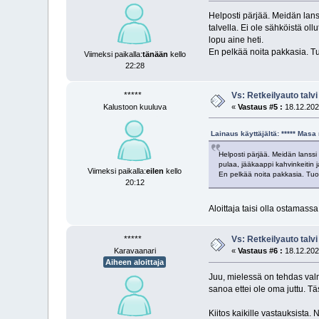
Helposti pärjää. Meidän lanssi
talvella. Ei ole sähköistä oll
lopu aine heti.
En pelkää noita pakkasia. Tuo
Viimeksi paikalla:
tänään
kello
22:28
*****
Vs: Retkeilyauto talvi
Kalustoon kuuluva
«
Vastaus #5 :
18.12.2025
Lainaus käyttäjältä: ***** Mas
Helposti pärjää. Meidän lanssi e
pulaa, jääkaappi kahvinkeitin ja
Viimeksi paikalla:
eilen
kello
En pelkää noita pakkasia. Tuo a
20:12
Aloittaja taisi olla ostamassa 
*****
Vs: Retkeilyauto talvi
Karavaanari
«
Vastaus #6 :
18.12.2025
Aiheen aloittaja
Juu, mielessä on tehdas valmi
sanoa ettei ole oma juttu. T
Kiitos kaikille vastauksista