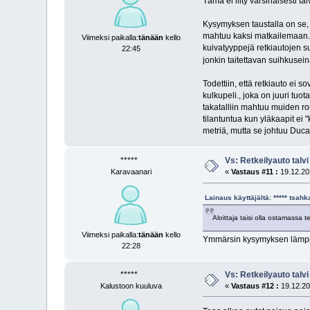
Tämä ei liity varsinaisesti t
Kysymyksen taustalla on se, e
mahtuu kaksi matkailemaan. Pi
Viimeksi paikalla:
tänään
kello
kuivatyyppejä retkiautojen s
22:45
jonkin taitettavan suihkuseinä
Todettiin, että retkiauto ei s
kulkupeli., joka on juuri tuo
takatalliin mahtuu muiden ro
tilantuntua kun yläkaapit ei
metriä, mutta se johtuu Duca
*****
Vs: Retkeilyauto talvi
Karavaanari
«
Vastaus #11 :
19.12.202
Lainaus käyttäjältä: ***** tsah
Aloittaja taisi olla ostamassa te
Viimeksi paikalla:
tänään
kello
Ymmärsin kysymyksen lämpimä
22:28
*****
Vs: Retkeilyauto talvi
Kalustoon kuuluva
«
Vastaus #12 :
19.12.20