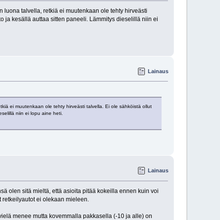
en luona talvella, retkiä ei muutenkaan ole tehty hirveästi
o ja kesällä auttaa sitten paneeli. Lämmitys dieselillä niin ei
Lainaus
etkiä ei muutenkaan ole tehty hirveästi talvella. Ei ole sähköistä ollut
elillä niin ei lopu aine heti.
Lainaus
sä olen sitä mieltä, että asioita pitää kokeilla ennen kuin voi
 retkeilyautot ei olekaan mieleen.
n vielä menee mutta kovemmalla pakkasella (-10 ja alle) on