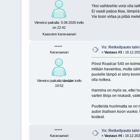
Yksi vaihtoehto voisi olla lai
Ei vaadi paljoa tilaa, lämpö
Vie tosin virtaa ja pitää mete
Viimeksi paikalla: 5.08.2026 kello
on 22:42
Kaasuton karavaanari
*****
Vs: Retkeilyauto talvi
Karavaanari
«
Vastaus #3 :
18.12.2025
Pössl Roadcar 540 on kolmen 
mitään havaintoa, mutta säh
puolelle lämpö ei siirry kov
olla notkea.
Viimeksi paikalla:
tänään
kello
19:52
Harmina on myös se, ettei hal
varten tiloja on niukasti, vai
Puutteista huolimatta se on m
auton liiallisen koon vuoksi
kosteat.
*****
Vs: Retkeilyauto talvi
Karavaanari
«
Vastaus #4 :
18.12.2025