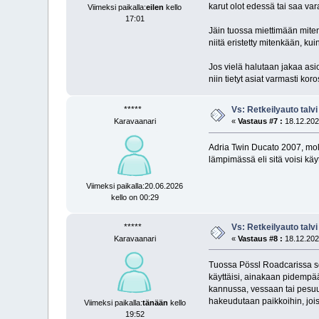
karut olot edessä tai saa v
Viimeksi paikalla:
eilen
kello
17:01
Jäin tuossa miettimään miten
niitä eristetty mitenkään, ku
Jos vielä halutaan jakaa asio
niin tietyt asiat varmasti kor
*****
Vs: Retkeilyauto talvi
Karavaanari
«
Vastaus #7 :
18.12.2025
Adria Twin Ducato 2007, mole
lämpimässä eli sitä voisi käy
Viimeksi paikalla:20.06.2026
kello on 00:29
*****
Vs: Retkeilyauto talvi
Karavaanari
«
Vastaus #8 :
18.12.2025
Tuossa Pössl Roadcarissa se 
käyttäisi, ainakaan pidempää
kannussa, vessaan tai pesuu
hakeudutaan paikkoihin, joi
Viimeksi paikalla:
tänään
kello
19:52