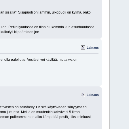
nän sisällä". Sisäpuoli on lämmin, ulkopuoli on kylmä, onko
n kuulen. Retkeilyautossa on tilaa niukemmin kun asuntoautossa
o kulku/yli kiipeäminen jne.
Lainaus
olla palelluttu. Vesiä ei voi käyttää, mutta wc on
Lainaus
" vasten on seinälevy. En sitä käyttöveden säilytykseen
ma juttunsa. Meillä on muutenkin kahvivesi 5 litran
 hieman pulleamman on aika kömpelöä pestä, siksi mieluusti