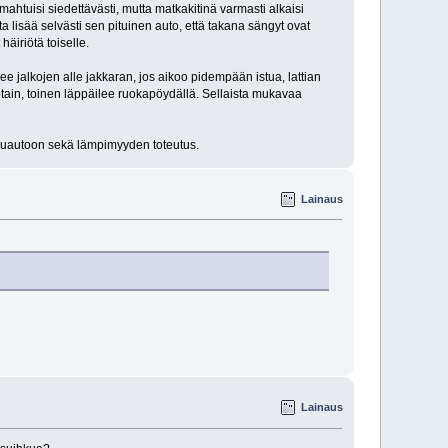
mahtuisi siedettävästi, mutta matkakitinä varmasti alkaisi
ta lisää selvästi sen pituinen auto, että takana sängyt ovat
äiriötä toiselle.
see jalkojen alle jakkaran, jos aikoo pidempään istua, lattian
otain, toinen läppäilee ruokapöydällä. Sellaista mukavaa
iluautoon sekä lämpimyyden toteutus.
Lainaus
Lainaus