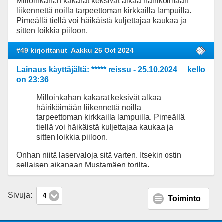
Milloinkahan kakarat keksivät alkaa häiriköimään
liikennettä noilla tarpeettoman kirkkailla lampuilla.
Pimeällä tiellä voi häikäistä kuljettajaa kaukaa ja
sitten loikkia piiloon.
#49 kirjoittanut
Aakku 26 Oct 2024
Lainaus käyttäjältä: ***** reissu - 25.10.2024 kello
on 23:36
Milloinkahan kakarat keksivät alkaa
häiriköimään liikennettä noilla
tarpeettoman kirkkailla lampuilla. Pimeällä
tiellä voi häikäistä kuljettajaa kaukaa ja
sitten loikkia piiloon.
Onhan niitä laservaloja sitä varten. Itsekin ostin
sellaisen aikanaan Mustamäen torilta.
Sivuja:
4
Toiminto