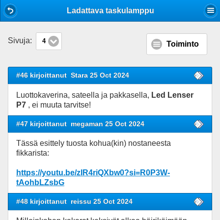
Mobile View
Ladattava taskulamppu
Sivuja:
4
Toiminto
#46 kirjoittanut
Stara 25 Oct 2024
Luottokaverina, sateella ja pakkasella,
Led Lenser
P7
, ei muuta tarvitse!
#47 kirjoittanut
megaman 25 Oct 2024
Tässä esittely tuosta kohua(kin) nostaneesta
fikkarista:
https://youtu.be/zIR4riQXbw0?si=R0P3W-
tAohbLZsbG
#48 kirjoittanut
reissu 25 Oct 2024