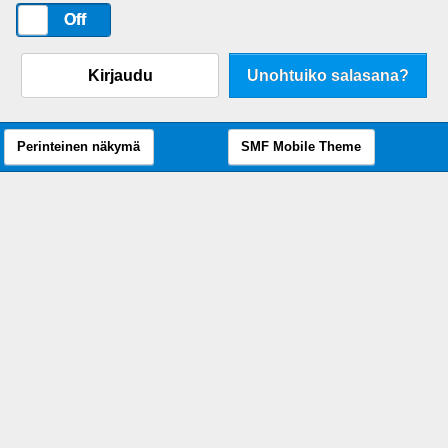
On
Off
Kirjaudu
Unohtuiko salasana?
Perinteinen näkymä
SMF Mobile Theme