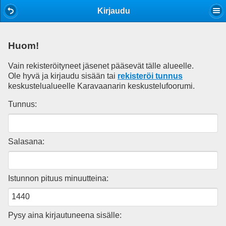
Mobile View
Kirjaudu
Huom!
Vain rekisteröityneet jäsenet pääsevät tälle alueelle.
Ole hyvä ja kirjaudu sisään tai
rekisteröi tunnus
keskustelualueelle Karavaanarin keskustelufoorumi.
Tunnus:
Salasana:
Istunnon pituus minuutteina:
Pysy aina kirjautuneena sisälle: