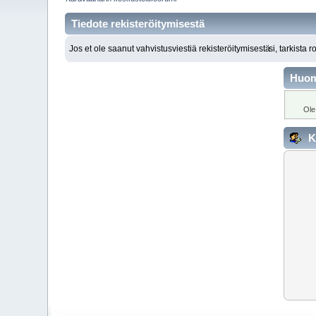
Tiedote rekisteröitymisestä
Jos et ole saanut vahvistusviestiä rekisteröitymisestä
si, tarkista 
Huo
Ole
K