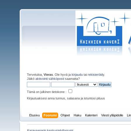
Tervetuloa,
Vieras
. Ole hyvä ja
kirjaudu
tai
rekisteröidy
.
Jäikö
aktivointi sähköposti
saamatta?
Tämä on julkinen tietokone :
Kirjautuaksesi anna tunnus, salasana ja istuntosi pituus
Etusivu
Foorumi
Ohjeet
Haku
Kalenteri
Viesti ylläpidolle
Lin
Karavaanarin keskustelufoorumi