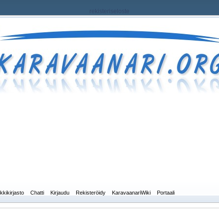
rekisteriseloste
kkikirjasto
Chatti
Kirjaudu
Rekisteröidy
KaravaanariWiki
Portaali