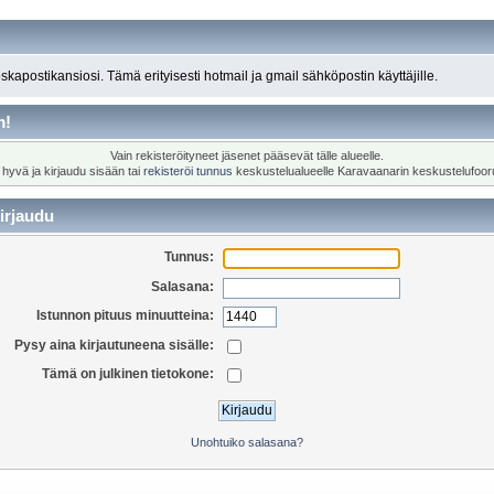
roskapostikansiosi. Tämä erityisesti hotmail ja gmail sähköpostin käyttäjille.
m!
Vain rekisteröityneet jäsenet pääsevät tälle alueelle.
 hyvä ja kirjaudu sisään tai
rekisteröi tunnus
keskustelualueelle Karavaanarin keskustelufoor
irjaudu
Tunnus:
Salasana:
Istunnon pituus minuutteina:
Pysy aina kirjautuneena sisälle:
Tämä on julkinen tietokone:
Unohtuiko salasana?