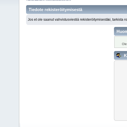
Tiedote rekisteröitymisestä
Jos et ole saanut vahvistusviestiä rekisteröitymisestä
si, tarkista 
Huo
Ole
K