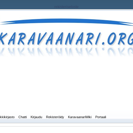
rekisteriseloste
kkikirjasto
Chatti
Kirjaudu
Rekisteröidy
KaravaanariWiki
Portaali