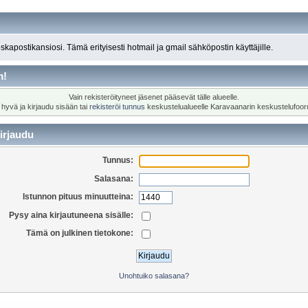
roskapostikansiosi. Tämä erityisesti hotmail ja gmail sähköpostin käyttäjille.
m!
Vain rekisteröityneet jäsenet pääsevät tälle alueelle.
 hyvä ja kirjaudu sisään tai
rekisteröi tunnus
keskustelualueelle Karavaanarin keskustelufoor
irjaudu
Tunnus:
Salasana:
Istunnon pituus minuutteina:
Pysy aina kirjautuneena sisälle:
Tämä on julkinen tietokone:
Unohtuiko salasana?