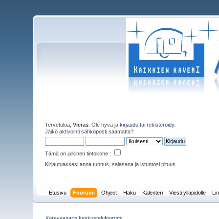
Tervetuloa,
Vieras
. Ole hyvä ja
kirjaudu
tai
rekisteröidy
.
Jäikö
aktivointi sähköposti
saamatta?
Tämä on julkinen tietokone :
Kirjautuaksesi anna tunnus, salasana ja istuntosi pituus
Etusivu
Foorumi
Ohjeet
Haku
Kalenteri
Viesti ylläpidolle
Lin
Karavaanarin keskustelufoorumi