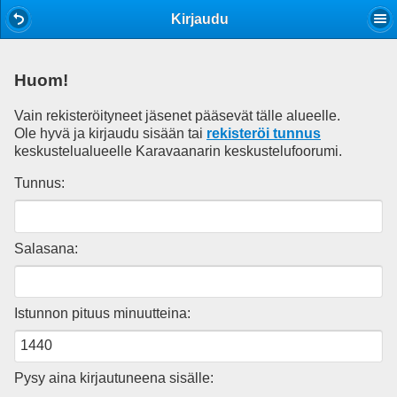
Mobile View
Kirjaudu
Huom!
Vain rekisteröityneet jäsenet pääsevät tälle alueelle.
Ole hyvä ja kirjaudu sisään tai
rekisteröi tunnus
keskustelualueelle Karavaanarin keskustelufoorumi.
Tunnus:
Salasana:
Istunnon pituus minuutteina:
Pysy aina kirjautuneena sisälle: