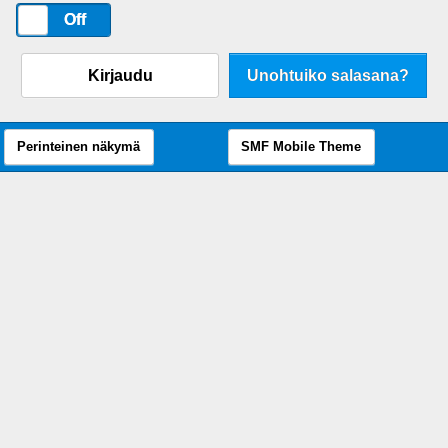
On
Off
Kirjaudu
Unohtuiko salasana?
Perinteinen näkymä
SMF Mobile Theme