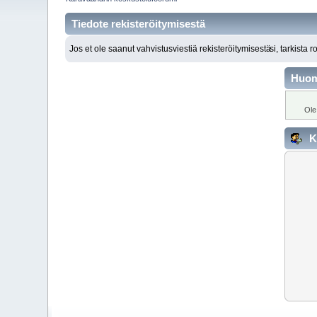
Tiedote rekisteröitymisestä
Jos et ole saanut vahvistusviestiä rekisteröitymisestä
si, tarkista 
Huo
Ole
K