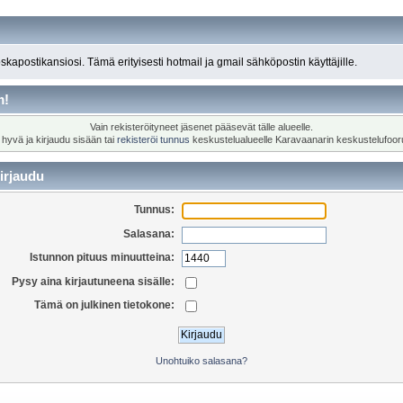
roskapostikansiosi. Tämä erityisesti hotmail ja gmail sähköpostin käyttäjille.
m!
Vain rekisteröityneet jäsenet pääsevät tälle alueelle.
 hyvä ja kirjaudu sisään tai
rekisteröi tunnus
keskustelualueelle Karavaanarin keskustelufoor
irjaudu
Tunnus:
Salasana:
Istunnon pituus minuutteina:
Pysy aina kirjautuneena sisälle:
Tämä on julkinen tietokone:
Unohtuiko salasana?