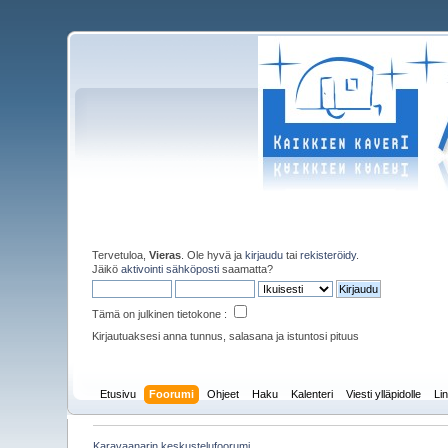
Tervetuloa,
Vieras
. Ole hyvä ja
kirjaudu
tai
rekisteröidy
.
Jäikö
aktivointi sähköposti
saamatta?
Tämä on julkinen tietokone :
Kirjautuaksesi anna tunnus, salasana ja istuntosi pituus
Etusivu
Foorumi
Ohjeet
Haku
Kalenteri
Viesti ylläpidolle
Lin
Karavaanarin keskustelufoorumi