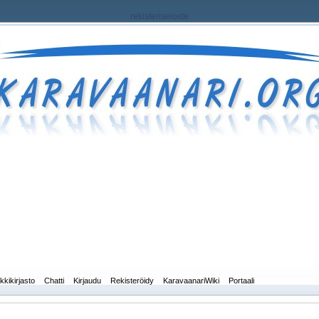
rekisteriseloste
kkikirjasto
Chatti
Kirjaudu
Rekisteröidy
KaravaanariWiki
Portaali