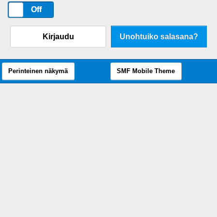
On
Off
Kirjaudu
Unohtuiko salasana?
Perinteinen näkymä
SMF Mobile Theme