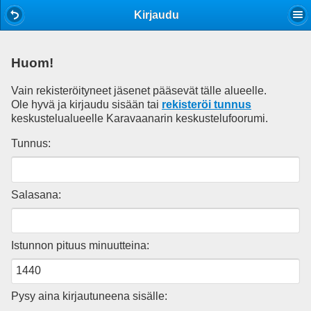
Mobile View
Kirjaudu
Huom!
Vain rekisteröityneet jäsenet pääsevät tälle alueelle.
Ole hyvä ja kirjaudu sisään tai
rekisteröi tunnus
keskustelualueelle Karavaanarin keskustelufoorumi.
Tunnus:
Salasana:
Istunnon pituus minuutteina:
Pysy aina kirjautuneena sisälle: