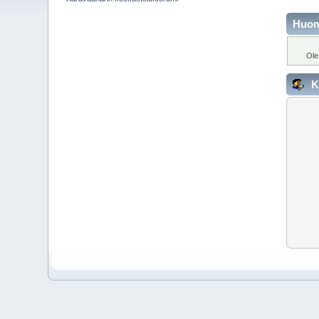
Huo
Ole
K