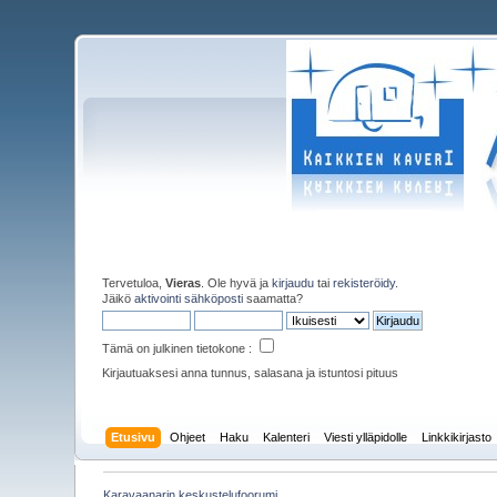
Tervetuloa,
Vieras
. Ole hyvä ja
kirjaudu
tai
rekisteröidy
.
Jäikö
aktivointi sähköposti
saamatta?
Tämä on julkinen tietokone :
Kirjautuaksesi anna tunnus, salasana ja istuntosi pituus
Etusivu
Ohjeet
Haku
Kalenteri
Viesti ylläpidolle
Linkkikirjasto
Karavaanarin keskustelufoorumi