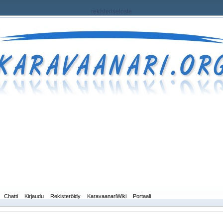
rekisteriseloste
Chatti
Kirjaudu
Rekisteröidy
KaravaanariWiki
Portaali