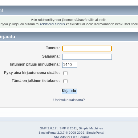
m!
Vain rekisteröityneet jäsenet pääsevät tälle alueelle.
 hyvä ja kirjaudu sisään tai
rekisteröi tunnus
keskustelualueelle Karavaanarin keskustelufoor
irjaudu
Tunnus:
Salasana:
Istunnon pituus minuutteina:
Pysy aina kirjautuneena sisälle:
Tämä on julkinen tietokone:
Unohtuiko salasana?
SMF 2.0.17
|
SMF © 2011
,
Simple Machines
SimplePortal 2.3.7 © 2008-2026, SimplePortal
SMFAds
for
Free Forums