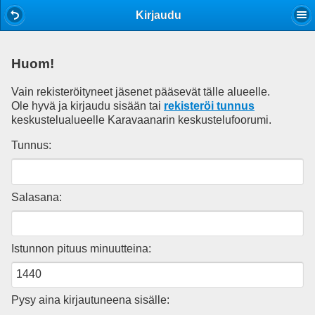
Mobile View
Kirjaudu
Huom!
Vain rekisteröityneet jäsenet pääsevät tälle alueelle.
Ole hyvä ja kirjaudu sisään tai
rekisteröi tunnus
keskustelualueelle Karavaanarin keskustelufoorumi.
Tunnus:
Salasana:
Istunnon pituus minuutteina:
Pysy aina kirjautuneena sisälle: