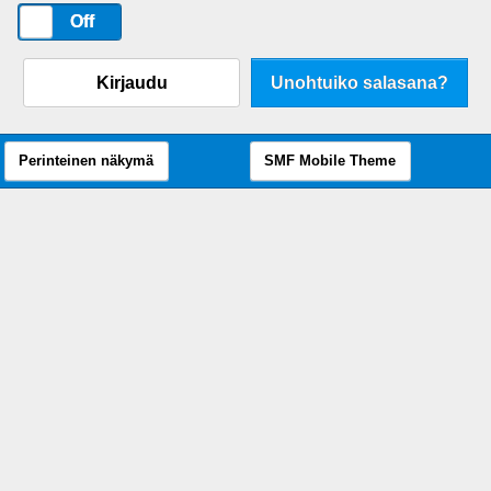
On
Off
Kirjaudu
Unohtuiko salasana?
Perinteinen näkymä
SMF Mobile Theme