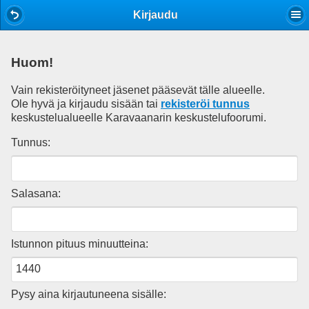
Mobile View
Kirjaudu
Huom!
Vain rekisteröityneet jäsenet pääsevät tälle alueelle.
Ole hyvä ja kirjaudu sisään tai
rekisteröi tunnus
keskustelualueelle Karavaanarin keskustelufoorumi.
Tunnus:
Salasana:
Istunnon pituus minuutteina:
Pysy aina kirjautuneena sisälle: