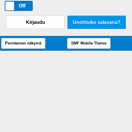
On
Off
Kirjaudu
Unohtuiko salasana?
Perinteinen näkymä
SMF Mobile Theme