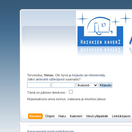
Tervetuloa,
Vieras
. Ole hyvä ja
kirjaudu
tai
rekisteröidy
.
Jäikö
aktivointi sähköposti
saamatta?
Tämä on julkinen tietokone :
Kirjautuaksesi anna tunnus, salasana ja istuntosi pituus
Etusivu
Ohjeet
Haku
Kalenteri
Viesti ylläpidolle
Linkkikirjasto
Karavaanarin keskustelufoorumi