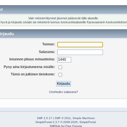
m!
Vain rekisteröityneet jäsenet pääsevät tälle alueelle.
 hyvä ja kirjaudu sisään tai
rekisteröi tunnus
keskustelualueelle Karavaanarin keskustelufoor
irjaudu
Tunnus:
Salasana:
Istunnon pituus minuutteina:
Pysy aina kirjautuneena sisälle:
Tämä on julkinen tietokone:
Unohtuiko salasana?
SMF 2.0.17
|
SMF © 2011
,
Simple Machines
SimplePortal 2.3.7 © 2008-2026, SimplePortal
SMFAds
for
Free Forums