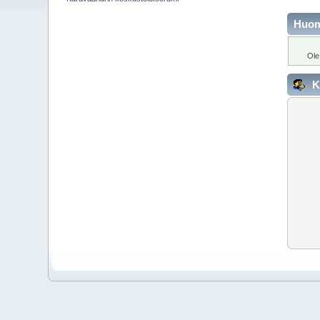
Huo
Ole
K