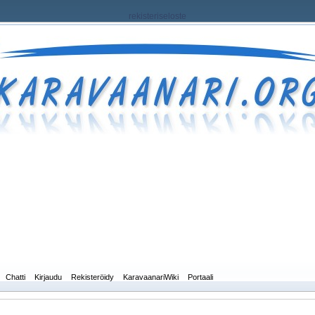
rekisteriseloste
Chatti
Kirjaudu
Rekisteröidy
KaravaanariWiki
Portaali