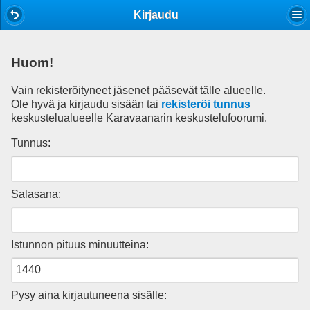
Mobile View
Kirjaudu
Huom!
Vain rekisteröityneet jäsenet pääsevät tälle alueelle.
Ole hyvä ja kirjaudu sisään tai
rekisteröi tunnus
keskustelualueelle Karavaanarin keskustelufoorumi.
Tunnus:
Salasana:
Istunnon pituus minuutteina:
Pysy aina kirjautuneena sisälle: