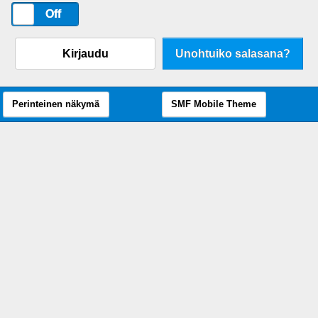
On
Off
Kirjaudu
Unohtuiko salasana?
Perinteinen näkymä
SMF Mobile Theme