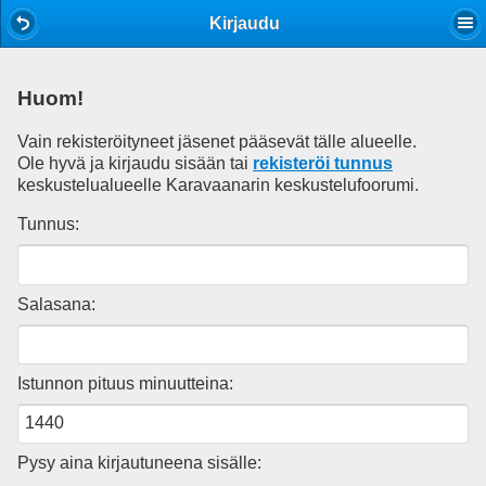
Mobile View
Kirjaudu
Huom!
Vain rekisteröityneet jäsenet pääsevät tälle alueelle.
Ole hyvä ja kirjaudu sisään tai
rekisteröi tunnus
keskustelualueelle Karavaanarin keskustelufoorumi.
Tunnus:
Salasana:
Istunnon pituus minuutteina:
Pysy aina kirjautuneena sisälle: