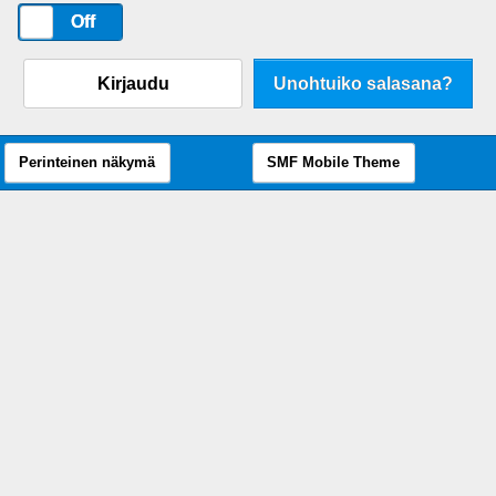
On
Off
Kirjaudu
Unohtuiko salasana?
Perinteinen näkymä
SMF Mobile Theme