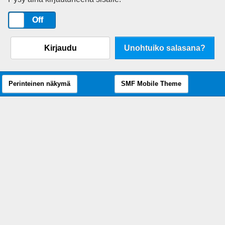
On
Off
Kirjaudu
Unohtuiko salasana?
Perinteinen näkymä
SMF Mobile Theme