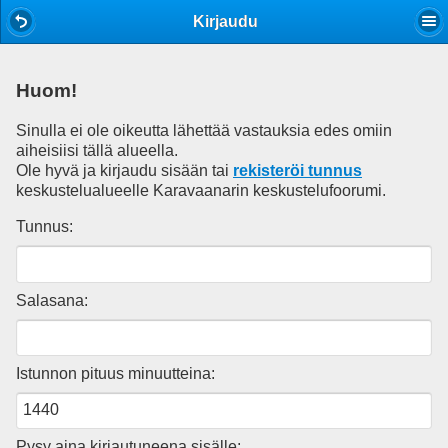
Mobile View
Kirjaudu
Huom!
Sinulla ei ole oikeutta lähettää vastauksia edes omiin
aiheisiisi tällä alueella.
Ole hyvä ja kirjaudu sisään tai
rekisteröi tunnus
keskustelualueelle Karavaanarin keskustelufoorumi.
Tunnus:
Salasana:
Istunnon pituus minuutteina:
Pysy aina kirjautuneena sisälle: