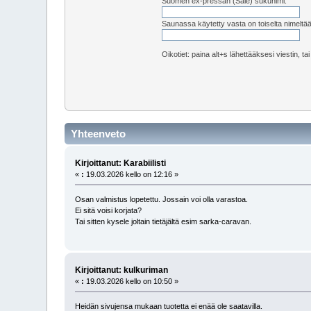
Suomen ex-pressan (Sale) sukunimi:
Saunassa käytetty vasta on toiselta nimeltä
Oikotiet: paina alt+s lähettääksesi viestin, ta
Yhteenveto
Kirjoittanut: Karabiilisti
«
:
19.03.2026 kello on 12:16 »
Osan valmistus lopetettu. Jossain voi olla varastoa.
Ei sitä voisi korjata?
Tai sitten kysele joltain tietäjältä esim sarka-caravan.
Kirjoittanut: kulkuriman
«
:
19.03.2026 kello on 10:50 »
Heidän sivujensa mukaan tuotetta ei enää ole saatavilla.