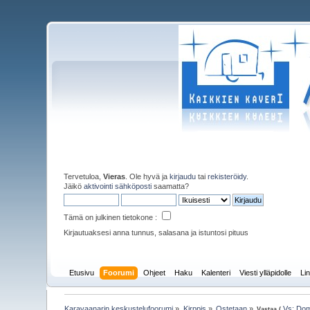
Tervetuloa,
Vieras
. Ole hyvä ja
kirjaudu
tai
rekisteröidy
.
Jäikö
aktivointi sähköposti
saamatta?
Tämä on julkinen tietokone :
Kirjautuaksesi anna tunnus, salasana ja istuntosi pituus
Etusivu
Foorumi
Ohjeet
Haku
Kalenteri
Viesti ylläpidolle
Lin
Karavaanarin keskustelufoorumi
»
Kirppis
»
Ostetaan
»
Vs: Dom
Vastaa (