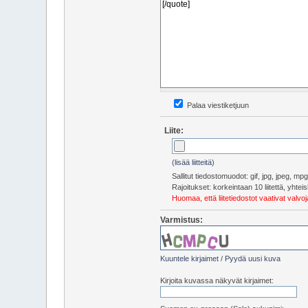
Palaa viestiketjuun
Liite:
(lisää liitteitä)
Sallitut tiedostomuodot: gif, jpg, jpeg, m
Rajoitukset: korkeintaan 10 liitettä, yht
Huomaa, että liitetiedostot vaativat valv
Varmistus:
Kuuntele kirjaimet
/
Pyydä uusi kuva
Kirjoita kuvassa näkyvät kirjaimet: