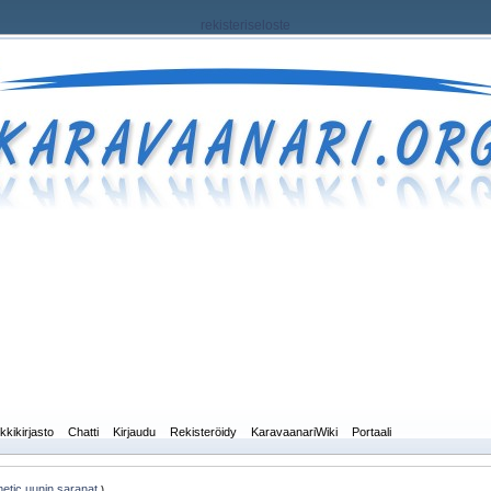
rekisteriseloste
kkikirjasto
Chatti
Kirjaudu
Rekisteröidy
KaravaanariWiki
Portaali
etic uunin saranat
)