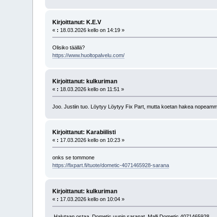
Kirjoittanut: K.E.V
«
:
18.03.2026 kello on 14:19 »
Olisiko täällä?
https://www.huoltopalvelu.com/
Kirjoittanut: kulkuriman
«
:
18.03.2026 kello on 11:51 »
Joo. Justiin tuo. Löytyy Löytyy Fix Part, mutta koetan hakea nopeammi
Kirjoittanut: Karabiilisti
«
:
17.03.2026 kello on 10:23 »
onks se tommone
https://fixpart.fi/tuote/dometic-4071465928-sarana
Kirjoittanut: kulkuriman
«
:
17.03.2026 kello on 10:04 »
Halutaan ostaa. Dometic uunin saranat. Malli Dometic 4071465928