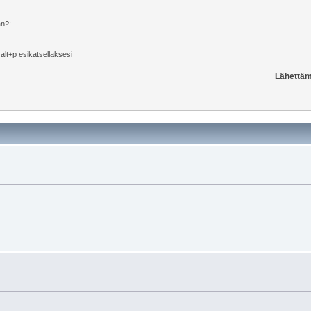
än?:
i alt+p esikatsellaksesi
Lähettäm