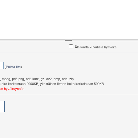
Älä käytä kuvallisia hymiöitä
(
Poista liite
)
pg, mpeg, pdf, png, odf, kmz, gz, ov2, bmp, ods, zip
eiskoko korkeintaan 2000KB, yksittäisen liitteen koko korkeintaan 500KB
ojan hyväksynnän.