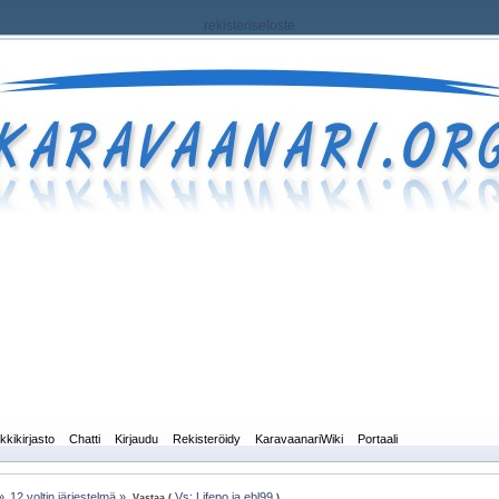
rekisteriseloste
kkikirjasto
Chatti
Kirjaudu
Rekisteröidy
KaravaanariWiki
Portaali
»
12 voltin järjestelmä
»
Vs: Lifepo ja ebl99
Vastaa (
)