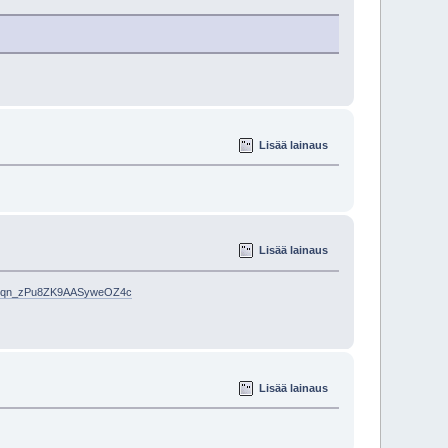
Lisää lainaus
Lisää lainaus
q9EPqn_zPu8ZK9AASyweOZ4c
Lisää lainaus