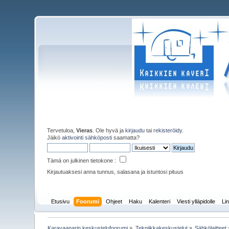
Tervetuloa,
Vieras
. Ole hyvä ja
kirjaudu
tai
rekisteröidy
.
Jäikö
aktivointi sähköposti
saamatta?
Tämä on julkinen tietokone :
Kirjautuaksesi anna tunnus, salasana ja istuntosi pituus
Etusivu
Foorumi
Ohjeet
Haku
Kalenteri
Viesti ylläpidolle
Lin
Karavaanarin keskustelufoorumi
»
Tekniikkakeskustelut
»
Sähkölaitteet