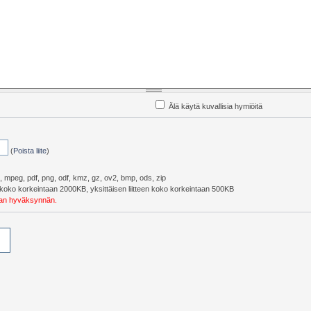
Älä käytä kuvallisia hymiöitä
(
Poista liite
)
pg, mpeg, pdf, png, odf, kmz, gz, ov2, bmp, ods, zip
eiskoko korkeintaan 2000KB, yksittäisen liitteen koko korkeintaan 500KB
ojan hyväksynnän.