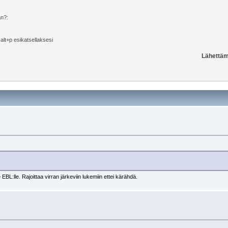
än?:
i alt+p esikatsellaksesi
Lähettäm
e EBL:lle. Rajoittaa virran järkeviin lukemiin ettei kärähdä.