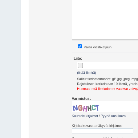
Palaa viestiketjuun
Liite:
(lisää liitteitä)
Sallitut tiedostomuodot: gif, jpg, jpeg, m
Rajoitukset: korkeintaan 10 liitettä, yht
Huomaa, että liitetiedostot vaativat valv
Varmistus:
Kuuntele kirjaimet
/
Pyydä uusi kuva
Kirjoita kuvassa näkyvät kirjaimet: