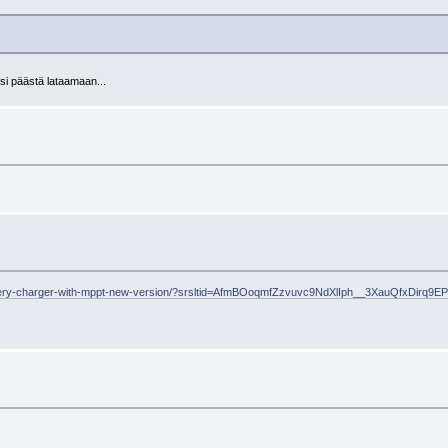
isi päästä lataamaan...
battery-charger-with-mppt-new-version/?srsltid=AfmBOoqmfZzvuvc9NdXlIph__3XauQfxDir