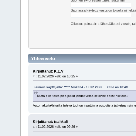
Suomen ex-pressan (Sale) sukunimi:
Saunassa käytetty vasta on toiselta nimeltä
Oikotiet: paina alt+s lähettääksesi viestin, ta
Yhteenveto
Kirjoittanut: K.E.V
«
:
11.02.2026 kello on 10:25 »
Lainaus käyttäjältä: ***** Arska84 - 10.02.2026 kello on 18:49
Mutta eikö tosta pidä jotkut johdot vetää sit sinne ebl99 nki taka?
Auton akulta/laturilta tuleva tuohon inputtiin ja outputista jatketaan sinn
Kirjoittanut: tsahkali
«
:
11.02.2026 kello on 09:26 »