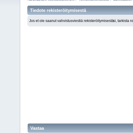
Tiedote rekisteröitymisestä
Jos et ole saanut vahvistusviestiä rekisteröitymisestä
si, tarkista 
Vastaa