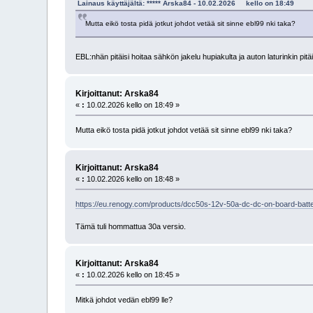
Lainaus käyttäjältä: ***** Arska84 - 10.02.2026 kello on 18:49
Mutta eikö tosta pidä jotkut johdot vetää sit sinne ebl99 nki taka?
EBL:nhän pitäisi hoitaa sähkön jakelu hupiakulta ja auton laturinkin pitä
Kirjoittanut: Arska84
«
:
10.02.2026 kello on 18:49 »
Mutta eikö tosta pidä jotkut johdot vetää sit sinne ebl99 nki taka?
Kirjoittanut: Arska84
«
:
10.02.2026 kello on 18:48 »
https://eu.renogy.com/products/dcc50s-12v-50a-dc-dc-on-board-
Tämä tuli hommattua 30a versio.
Kirjoittanut: Arska84
«
:
10.02.2026 kello on 18:45 »
Mitkä johdot vedän ebl99 lle?