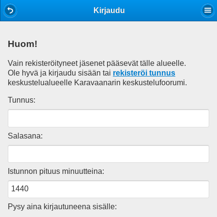
Mobile View
Kirjaudu
Huom!
Vain rekisteröityneet jäsenet pääsevät tälle alueelle.
Ole hyvä ja kirjaudu sisään tai
rekisteröi tunnus
keskustelualueelle Karavaanarin keskustelufoorumi.
Tunnus:
Salasana:
Istunnon pituus minuutteina:
Pysy aina kirjautuneena sisälle: