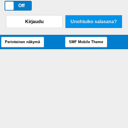
On
Off
Kirjaudu
Unohtuiko salasana?
Perinteinen näkymä
SMF Mobile Theme