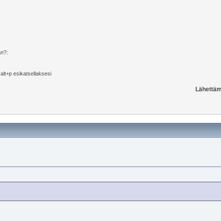
än?:
i alt+p esikatsellaksesi
Lähettäm