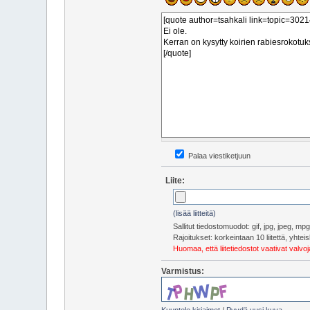
Palaa viestiketjuun
Liite:
(lisää liitteitä)
Sallitut tiedostomuodot: gif, jpg, jpeg, m
Rajoitukset: korkeintaan 10 liitettä, yht
Huomaa, että liitetiedostot vaativat valv
Varmistus:
Kuuntele kirjaimet
/
Pyydä uusi kuva