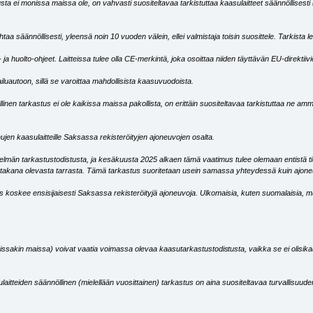
a ei monissa maissa ole, on vahvasti suositeltavaa tarkistuttaa kaasulaitteet säännöllisesti 
 säännöllisesti, yleensä noin 10 vuoden välein, ellei valmistaja toisin suosittele. Tarkista l
ö- ja huolto-ohjeet. Laitteissa tulee olla CE-merkintä, joka osoittaa niiden täyttävän EU-direktii
luautoon, sillä se varoittaa mahdollisista kaasuvuodoista.
nen tarkastus ei ole kaikissa maissa pakollista, on erittäin suositeltavaa tarkistuttaa ne amm
ujen kaasulaitteille Saksassa rekisteröityjen ajoneuvojen osalta.
telmän tarkastustodistusta, ja kesäkuusta 2025 alkaen tämä vaatimus tulee olemaan entistä 
n takana olevasta tarrasta. Tämä tarkastus suoritetaan usein samassa yhteydessä kuin ajone
us koskee ensisijaisesti Saksassa rekisteröityjä ajoneuvoja. Ulkomaisia, kuten suomalaisia, 
uissakin maissa) voivat vaatia voimassa olevaa kaasutarkastustodis
tusta, vaikka se ei olisik
tteiden säännöllinen (mielellään vuosittainen) tarkastus on aina suositeltavaa turvallisuuden