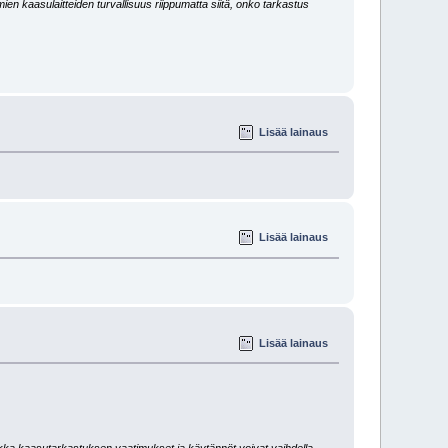
ien kaasulaitteiden turvallisuus riippumatta siitä, onko tarkastus
Lisää lainaus
Lisää lainaus
Lisää lainaus