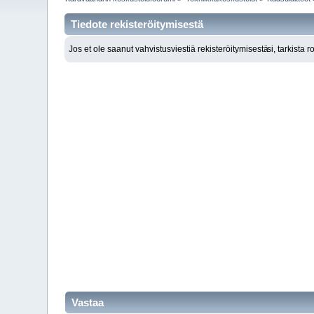
Tiedote rekisteröitymisestä
Jos et ole saanut vahvistusviestiä rekisteröitymisestä
si, tarkista 
Vastaa