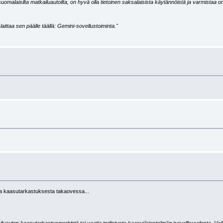
omalaisilta matkailuautoilta, on hyvä olla tietoinen saksalaisista käytännöistä ja varmistaa om
aittaa sen päälle täällä: Gemini-sovellustoiminta."
ra kaasutarkastuksesta takaovessa...