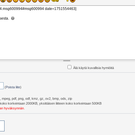
Älä käytä kuvallisia hymiöitä
(
Poista liite
)
pg, mpeg, pdf, png, odf, kmz, gz, ov2, bmp, ods, zip
eiskoko korkeintaan 2000KB, yksittäisen liitteen koko korkeintaan 500KB
ojan hyväksynnän.