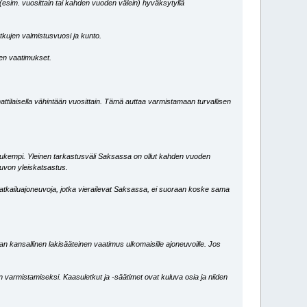
(esim. vuosittain tai kahden vuoden välein) hyväksytyllä
etkujen valmistusvuosi ja kunto.
vien vaatimukset.
attilaisella vähintään vuosittain. Tämä auttaa varmistamaan turvallisen
tiukempi. Yleinen tarkastusväli Saksassa on ollut kahden vuoden
uvon yleiskatsastus.
matkailuajoneuvoja, jotka vierailevat Saksassa, ei suoraan koske sama
aan kansallinen lakisääteinen vaatimus ulkomaisille ajoneuvoille. Jos
 varmistamiseksi. Kaasuletkut ja -säätimet ovat kuluva osia ja niiden