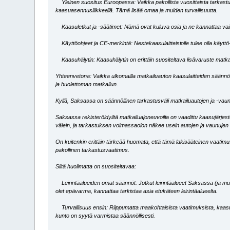
Yleinen suositus Euroopassa: Vaikka pakollista vuosittaista tarkastust
kaasuasennusliikkee
llä. Tämä lisää omaa ja muiden turvallisuutta.
Kaasuletkut ja -säätimet: Nämä ovat kuluva osia ja ne kannattaa vaihtaa
Käyttöohjeet ja CE-merkintä: Nestekaasulaitteist
olle tulee olla käytt
Kaasuhälytin: Kaasuhälytin on erittäin suositeltava lisävaruste matkai
Yhteenvetona: Vaikka ulkomailla matkailuauton kaasulaitteiden säännölli
ja huolettoman matkailun.
Kyllä, Saksassa on säännöllinen tarkastusväli matkailuautojen ja -vaun
Saksassa rekisteröidyiltä matkailuajoneuvoilt
a on vaadittu kaasujärjes
välein, ja tarkastuksen voimassaolon näkee usein autojen ja vaunuje
On kuitenkin erittäin tärkeää huomata, että tämä lakisääteinen vaatim
pakollinen tarkastusvaatimus.
Siitä huolimatta on suositeltavaa:
Leirintäalueiden omat säännöt: Jotkut leirintäalueet Saksassa (ja m
olet epävarma, kannattaa tarkistaa asia etukäteen leirintäalueelta.
Turvallisuus ensin: Riippumatta maakohtaisista vaatimuksista, kaasulai
kunto on syytä varmistaa säännöllisesti.