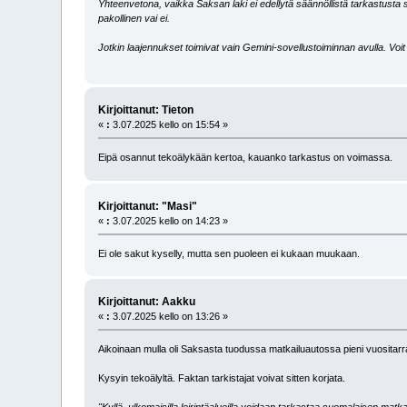
Yhteenvetona, vaikka Saksan laki ei edellytä säännöllistä tarkastusta su
pakollinen vai ei.
Jotkin laajennukset toimivat vain Gemini-sovellustoiminnan avulla. Voit l
Kirjoittanut: Tieton
«
:
3.07.2025 kello on 15:54 »
Eipä osannut tekoälykään kertoa, kauanko tarkastus on voimassa.
Kirjoittanut: "Masi"
«
:
3.07.2025 kello on 14:23 »
Ei ole sakut kyselly, mutta sen puoleen ei kukaan muukaan.
Kirjoittanut: Aakku
«
:
3.07.2025 kello on 13:26 »
Aikoinaan mulla oli Saksasta tuodussa matkailuautossa pieni vuositar
Kysyin tekoälyltä. Faktan tarkistajat voivat sitten korjata.