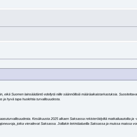
ain, eikä Suomen lainsäädäntö edellytä niille säännöllisiä määräaikaistarkastu
ksia. Suositeltava
s ja hyvä tapa huolehtia turvallisuudesta.
aasuturvallisuudes
ta. Kesäkuusta 2025 alkaen Saksassa rekisteröidyiltä matkailuautoilta ja 
joneuvoja, jotka vierailevat Saksassa. Joillakin leirintäalueilla Saksassa ja muissa maissa 