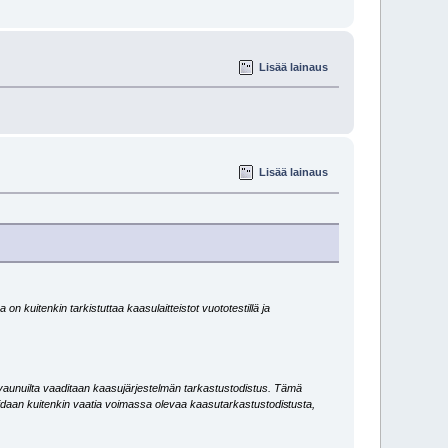
Lisää lainaus
Lisää lainaus
a on kuitenkin tarkistuttaa kaasulaitteistot vuototestillä ja
-vaunuilta vaaditaan kaasujärjestelmän tarkastustodistus. Tämä
voidaan kuitenkin vaatia voimassa olevaa kaasutarkastustodis
tusta,