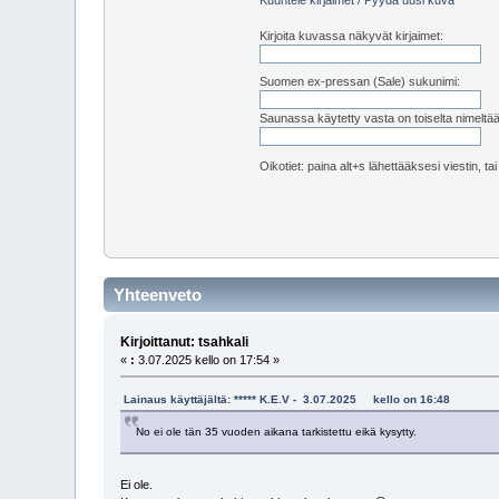
Kirjoita kuvassa näkyvät kirjaimet:
Suomen ex-pressan (Sale) sukunimi:
Saunassa käytetty vasta on toiselta nimeltä
Oikotiet: paina alt+s lähettääksesi viestin, ta
Yhteenveto
Kirjoittanut: tsahkali
«
:
3.07.2025 kello on 17:54 »
Lainaus käyttäjältä: ***** K.E.V - 3.07.2025 kello on 16:48
No ei ole tän 35 vuoden aikana tarkistettu eikä kysytty.
Ei ole.