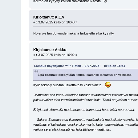
Kerran on kysytty koirien rabiesrokotuksesta. 😆
Kirjoittanut: K.E.V
«
:
3.07.2025 kello on 16:48 »
No ei ole tän 35 vuoden aikana tarkistettu eikä kysytty.
Kirjoittanut: Aakku
«
:
3.07.2025 kello on 16:02 »
Lainaus käyttäjältä: ***** Tieton - 3.07.2025 kello on 15:54
Eipä osannut tekoälykään kertoa, kauanko tarkastus on voimassa.
Kyllä tekoäly suoltaa uskottavasti kaikenlaista...
"Matkailuauton kaasulaitteiden tarkastusvaatimukse
t vaihtelevat maitt
paloturvallisuuden varmistamiseksi vuosittain. Tämä on yleinen suositu
Erityisesti ulkomailla matkustaessa kannattaa huomioida seuraavaa:
Saksa: Saksassa on tiukennettu vaatimuksia matkailuajoneuvojen k
vaatimus ei kuitenkaan koske ulkomaisia, kuten suomalaisia, matkailua
vaikka se ei olisi kansallinen lakisääteinen vaatimus.