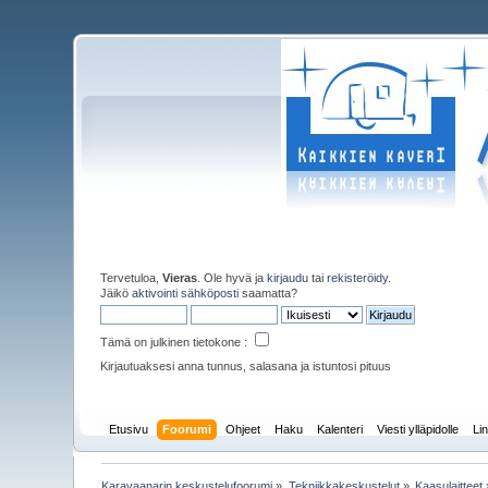
Tervetuloa,
Vieras
. Ole hyvä ja
kirjaudu
tai
rekisteröidy
.
Jäikö
aktivointi sähköposti
saamatta?
Tämä on julkinen tietokone :
Kirjautuaksesi anna tunnus, salasana ja istuntosi pituus
Etusivu
Foorumi
Ohjeet
Haku
Kalenteri
Viesti ylläpidolle
Lin
Karavaanarin keskustelufoorumi
»
Tekniikkakeskustelut
»
Kaasulaitteet