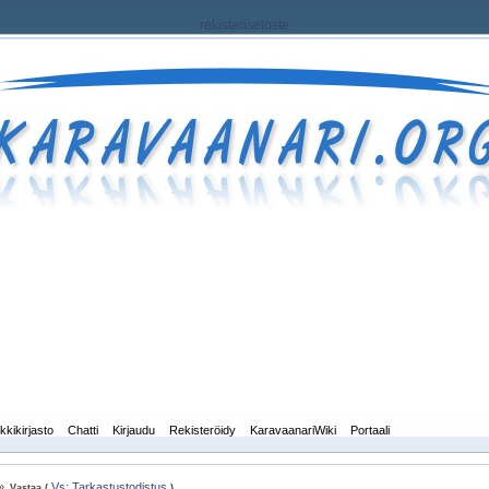
rekisteriseloste
kkikirjasto
Chatti
Kirjaudu
Rekisteröidy
KaravaanariWiki
Portaali
»
Vs: Tarkastustodistus
Vastaa (
)