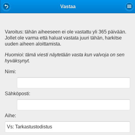
Mobile View
Vastaa
Varoitus: tähän aiheeseen ei ole vastattu yli 365 päivään.
Jollet ole varma että haluat vastata juuri tähän, harkitse
uuden aiheen aloittamista.
Huomioi: tämä viesti näytetään vasta kun valvoja on sen
hyväksynyt.
Nimi:
Sähköposti:
Aihe: