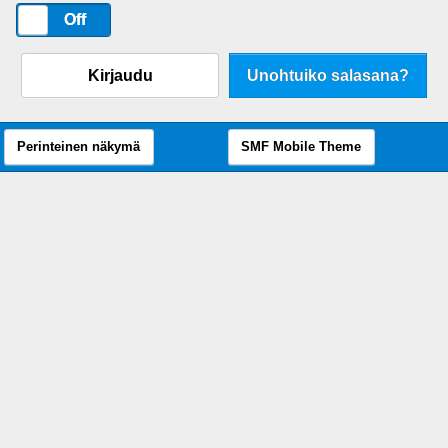
On
Off
Kirjaudu
Unohtuiko salasana?
Perinteinen näkymä
SMF Mobile Theme