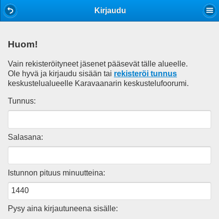
Mobile View
Kirjaudu
Huom!
Vain rekisteröityneet jäsenet pääsevät tälle alueelle.
Ole hyvä ja kirjaudu sisään tai
rekisteröi tunnus
keskustelualueelle Karavaanarin keskustelufoorumi.
Tunnus:
Salasana:
Istunnon pituus minuutteina:
Pysy aina kirjautuneena sisälle: