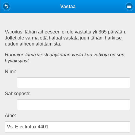
Mobile View
Vastaa
Varoitus: tähän aiheeseen ei ole vastattu yli 365 päivään.
Jollet ole varma että haluat vastata juuri tähän, harkitse
uuden aiheen aloittamista.
Huomioi: tämä viesti näytetään vasta kun valvoja on sen
hyväksynyt.
Nimi:
Sähköposti:
Aihe: