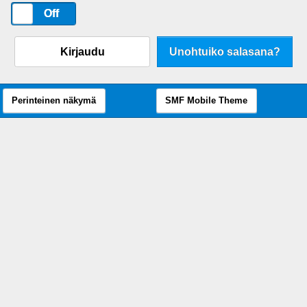
On
Off
Kirjaudu
Unohtuiko salasana?
Perinteinen näkymä
SMF Mobile Theme