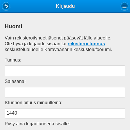
Mobile View
Kirjaudu
Huom!
Vain rekisteröityneet jäsenet pääsevät tälle alueelle.
Ole hyvä ja kirjaudu sisään tai
rekisteröi tunnus
keskustelualueelle Karavaanarin keskustelufoorumi.
Tunnus:
Salasana:
Istunnon pituus minuutteina:
Pysy aina kirjautuneena sisälle: