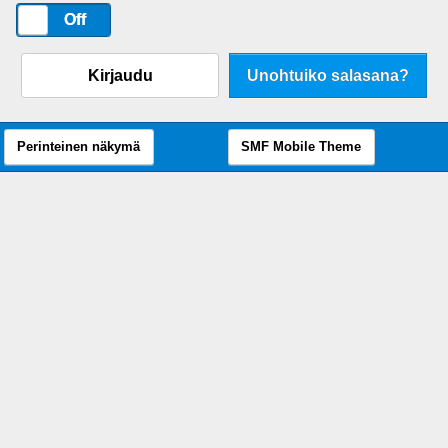
On
Off
Kirjaudu
Unohtuiko salasana?
Perinteinen näkymä
SMF Mobile Theme