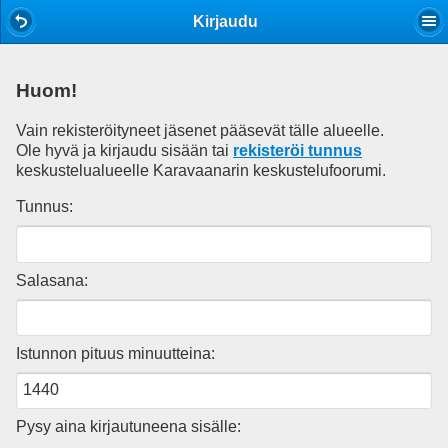
Mobile View
Kirjaudu
Huom!
Vain rekisteröityneet jäsenet pääsevät tälle alueelle.
Ole hyvä ja kirjaudu sisään tai
rekisteröi tunnus
keskustelualueelle Karavaanarin keskustelufoorumi.
Tunnus:
Salasana:
Istunnon pituus minuutteina:
Pysy aina kirjautuneena sisälle: