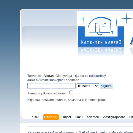
Tervetuloa,
Vieras
. Ole hyvä ja
kirjaudu
tai
rekisteröidy
.
Jäikö
aktivointi sähköposti
saamatta?
Tämä on julkinen tietokone :
Kirjautuaksesi anna tunnus, salasana ja istuntosi pituus
Etusivu
Foorumi
Ohjeet
Haku
Kalenteri
Viesti ylläpidolle
Lin
Karavaanarin keskustelufoorumi
»
Matkailukeskustelut
»
Matkailu ulkoma