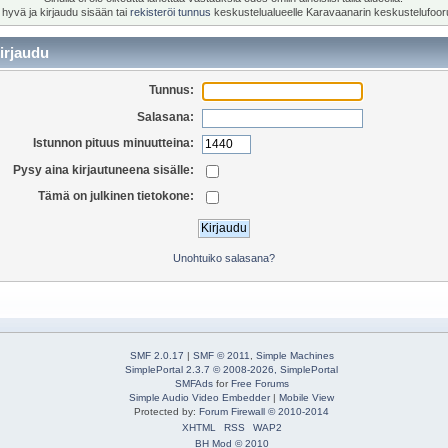
 hyvä ja kirjaudu sisään tai
rekisteröi tunnus
keskustelualueelle Karavaanarin keskustelufoor
irjaudu
Tunnus:
Salasana:
Istunnon pituus minuutteina:
Pysy aina kirjautuneena sisälle:
Tämä on julkinen tietokone:
Unohtuiko salasana?
SMF 2.0.17
|
SMF © 2011
,
Simple Machines
SimplePortal 2.3.7 © 2008-2026, SimplePortal
SMFAds
for
Free Forums
Simple Audio Video Embedder
|
Mobile View
Protected by:
Forum Firewall © 2010-2014
XHTML
RSS
WAP2
BH Mod © 2010