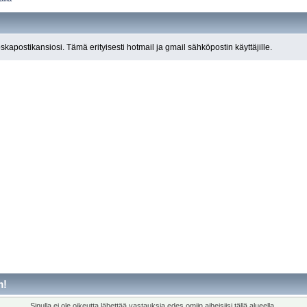
roskapostikansiosi. Tämä erityisesti hotmail ja gmail sähköpostin käyttäjille.
m!
Sinulla ei ole oikeutta lähettää vastauksia edes omiin aiheisiisi tällä alueella.