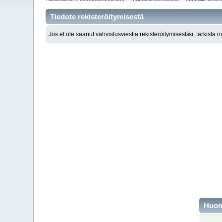
Tiedote rekisteröitymisestä
Jos et ole saanut vahvistusviestiä rekisteröitymisestä
si, tarkista 
Huo