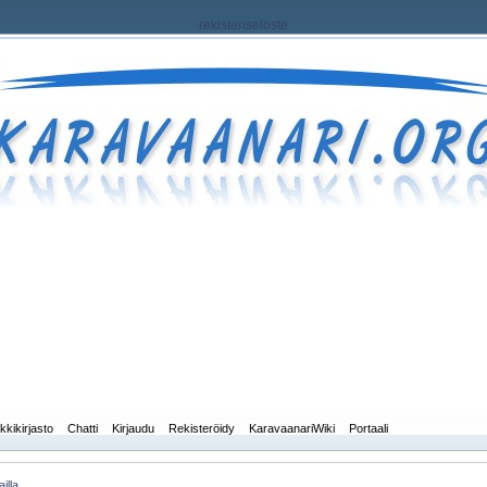
rekisteriseloste
kkikirjasto
Chatti
Kirjaudu
Rekisteröidy
KaravaanariWiki
Portaali
illa