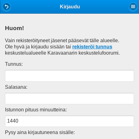
Mobile View
Kirjaudu
Huom!
Vain rekisteröityneet jäsenet pääsevät tälle alueelle.
Ole hyvä ja kirjaudu sisään tai
rekisteröi tunnus
keskustelualueelle Karavaanarin keskustelufoorumi.
Tunnus:
Salasana:
Istunnon pituus minuutteina:
Pysy aina kirjautuneena sisälle: