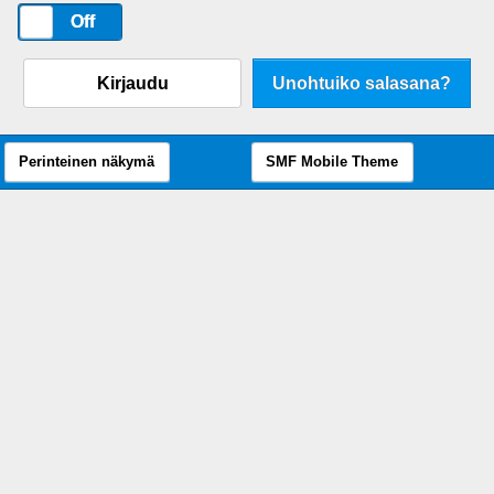
On
Off
Kirjaudu
Unohtuiko salasana?
Perinteinen näkymä
SMF Mobile Theme