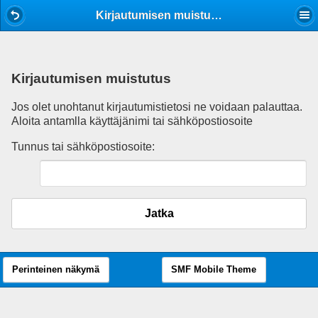
Mobile View
Kirjautumisen muistutus
Kirjautumisen muistutus
Jos olet unohtanut kirjautumistietosi ne voidaan palauttaa.
Aloita antamlla käyttäjänimi tai sähköpostiosoite
Tunnus tai sähköpostiosoite:
Jatka
Perinteinen näkymä
SMF Mobile Theme