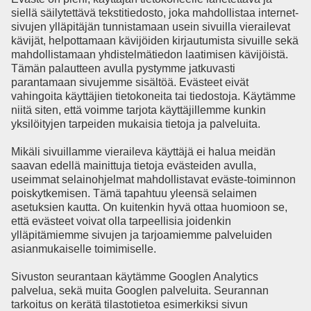
siellä säilytettävä tekstitiedosto, joka mahdollistaa internet-
sivujen ylläpitäjän tunnistamaan usein sivuilla vierailevat
kävijät, helpottamaan kävijöiden kirjautumista sivuille sekä
mahdollistamaan yhdistelmätiedon laatimisen kävijöistä.
Tämän palautteen avulla pystymme jatkuvasti
parantamaan sivujemme sisältöä. Evästeet eivät
vahingoita käyttäjien tietokoneita tai tiedostoja. Käytämme
niitä siten, että voimme tarjota käyttäjillemme kunkin
yksilöityjen tarpeiden mukaisia tietoja ja palveluita.
Mikäli sivuillamme vieraileva käyttäjä ei halua meidän
saavan edellä mainittuja tietoja evästeiden avulla,
useimmat selainohjelmat mahdollistavat eväste-toiminnon
poiskytkemisen. Tämä tapahtuu yleensä selaimen
asetuksien kautta. On kuitenkin hyvä ottaa huomioon se,
että evästeet voivat olla tarpeellisia joidenkin
ylläpitämiemme sivujen ja tarjoamiemme palveluiden
asianmukaiselle toimimiselle.
Sivuston seurantaan käytämme Googlen Analytics
palvelua, sekä muita Googlen palveluita. Seurannan
tarkoitus on kerätä tilastotietoa esimerkiksi sivun