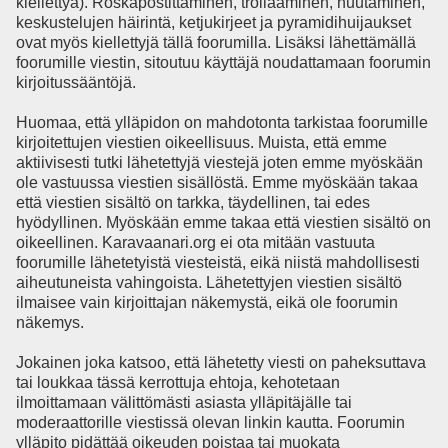
kiellettyä). Roskapostittaminen, trollaaminen, huutaminen,
keskustelujen häirintä, ketjukirjeet ja pyramidihuijaukset
ovat myös kiellettyjä tällä foorumilla. Lisäksi lähettämällä
foorumille viestin, sitoutuu käyttäjä noudattamaan foorumin
kirjoitussääntöjä.
Huomaa, että ylläpidon on mahdotonta tarkistaa foorumille
kirjoitettujen viestien oikeellisuus. Muista, että emme
aktiivisesti tutki lähetettyjä viestejä joten emme myöskään
ole vastuussa viestien sisällöstä. Emme myöskään takaa
että viestien sisältö on tarkka, täydellinen, tai edes
hyödyllinen. Myöskään emme takaa että viestien sisältö on
oikeellinen. Karavaanari.org ei ota mitään vastuuta
foorumille lähetetyistä viesteistä, eikä niistä mahdollisesti
aiheutuneista vahingoista. Lähetettyjen viestien sisältö
ilmaisee vain kirjoittajan näkemystä, eikä ole foorumin
näkemys.
Jokainen joka katsoo, että lähetetty viesti on paheksuttava
tai loukkaa tässä kerrottuja ehtoja, kehotetaan
ilmoittamaan välittömästi asiasta ylläpitäjälle tai
moderaattorille viestissä olevan linkin kautta. Foorumin
ylläpito pidättää oikeuden poistaa tai muokata