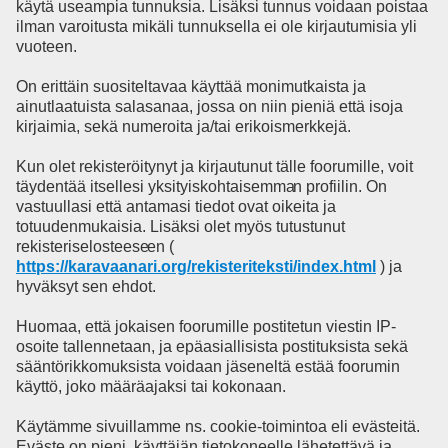
käytä useampia tunnuksia. Lisäksi tunnus voidaan poistaa
ilman varoitusta mikäli tunnuksella ei ole kirjautumisia yli
vuoteen.
On erittäin suositeltavaa käyttää monimutkaista ja
ainutlaatuista salasanaa, jossa on niin pieniä että isoja
kirjaimia, sekä numeroita ja/tai erikoismerkkejä.
Kun olet rekisteröitynyt ja kirjautunut tälle foorumille, voit
täydentää itsellesi yksityiskohtaisemma
n profiilin. On
vastuullasi että antamasi tiedot ovat oikeita ja
totuudenmukaisia. Lisäksi olet myös tutustunut
rekisteriselosteese
en (
https://karavaanari.org/rekisteriteksti/index.html
) ja
hyväksyt sen ehdot.
Huomaa, että jokaisen foorumille postitetun viestin IP-
osoite tallennetaan, ja epäasiallisista postituksista sekä
sääntörikkomuksista voidaan jäseneltä estää foorumin
käyttö, joko määräajaksi tai kokonaan.
Käytämme sivuillamme ns. cookie-toimintoa eli evästeitä.
Eväste on pieni, käyttäjän tietokoneelle lähetettävä ja