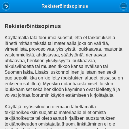
Mobile View
Rekisteröintisopimus
Rekisteröintisopimus
Käyttämällä tätä foorumia suostut, että et tarkoituksella
lähetä mitään tekstiä tai materiaalia joka on väärää,
virheellistä, provosoivaa, yksityistä, loukkaavaa, mautonta,
vastenmielistä, ahdistavaa, säädytöntä, rienaavaa,
uhkaavaa, henkilön yksityisyyttä loukkaavaa,
aikuisviihdettä tai muuten rikkoo kansainvälisen tai
Suomen lakia. Lisäksi uskonnollinen julistaminen sekä
puoluepolitiikka on kielletty (poislukien alueet joissa se on
erikseen sallittua). Myöskin riidanhaastamiset, toisten
loukkaamiset sekä henkilöön käyminen ovat kiellettyjä ja
voivat johtaa foorumin käytön estämiseen kirjoittajalta.
Käyttäjä myös sitoutuu olemaan lähettämättä
tekijänoikeuksin suojattua materiaalia ellet omista
tekijänoikeutta tai olet saanut kirjallisen suostumuksen
tekijänoikeuden omistajalta (huom. linkittäminen ei ole