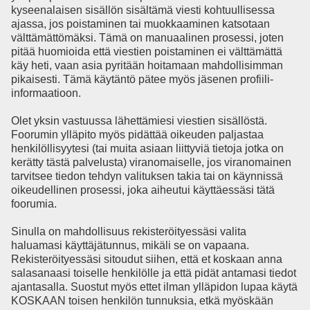
kyseenalaisen sisällön sisältämä viesti kohtuullisessa
ajassa, jos poistaminen tai muokkaaminen katsotaan
välttämättömäksi. Tämä on manuaalinen prosessi, joten
pitää huomioida että viestien poistaminen ei välttämättä
käy heti, vaan asia pyritään hoitamaan mahdollisimman
pikaisesti. Tämä käytäntö pätee myös jäsenen profiili-
informaatioon.
Olet yksin vastuussa lähettämiesi viestien sisällöstä.
Foorumin ylläpito myös pidättää oikeuden paljastaa
henkilöllisyytesi (tai muita asiaan liittyviä tietoja jotka on
kerätty tästä palvelusta) viranomaiselle, jos viranomainen
tarvitsee tiedon tehdyn valituksen takia tai on käynnissä
oikeudellinen prosessi, joka aiheutui käyttäessäsi tätä
foorumia.
Sinulla on mahdollisuus rekisteröityessäsi valita
haluamasi käyttäjätunnus, mikäli se on vapaana.
Rekisteröityessäsi sitoudut siihen, että et koskaan anna
salasanaasi toiselle henkilölle ja että pidät antamasi tiedot
ajantasalla. Suostut myös ettet ilman ylläpidon lupaa käytä
KOSKAAN toisen henkilön tunnuksia, etkä myöskään