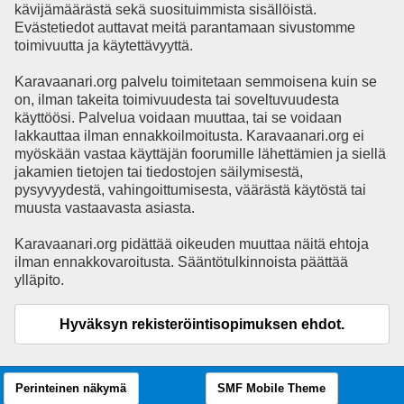
kävijämäärästä sekä suosituimmista sisällöistä.
Evästetiedot auttavat meitä parantamaan sivustomme
toimivuutta ja käytettävyyttä.
Karavaanari.org palvelu toimitetaan semmoisena kuin se
on, ilman takeita toimivuudesta tai soveltuvuudesta
käyttöösi. Palvelua voidaan muuttaa, tai se voidaan
lakkauttaa ilman ennakkoilmoitusta. Karavaanari.org ei
myöskään vastaa käyttäjän foorumille lähettämien ja siellä
jakamien tietojen tai tiedostojen säilymisestä,
pysyvyydestä, vahingoittumisesta, väärästä käytöstä tai
muusta vastaavasta asiasta.
Karavaanari.org pidättää oikeuden muuttaa näitä ehtoja
ilman ennakkovaroitusta. Sääntötulkinnoista päättää
ylläpito.
Hyväksyn rekisteröintisopimuksen ehdot.
Perinteinen näkymä
SMF Mobile Theme