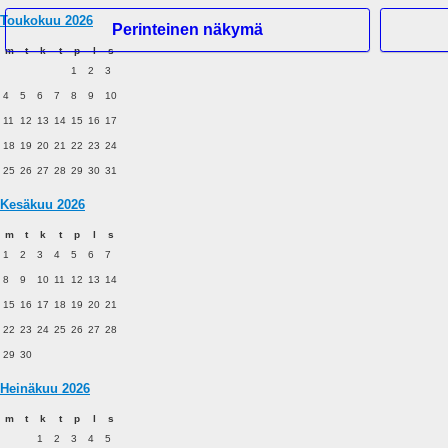
Toukokuu 2026
Perinteinen näkymä
m
t
k
t
p
l
s
1
2
3
Hei Vieras
4
5
6
7
8
9
10
11
12
13
14
15
16
17
Etusivu
18
19
20
21
22
23
24
Haku
Tuoreita viestejä
25
26
27
28
29
30
31
Rekisteröidy
Kesäkuu 2026
Kirjaudu
m
t
k
t
p
l
s
Mobile View
1
2
3
4
5
6
7
8
9
10
11
12
13
14
15
16
17
18
19
20
21
22
23
24
25
26
27
28
29
30
Heinäkuu 2026
m
t
k
t
p
l
s
1
2
3
4
5