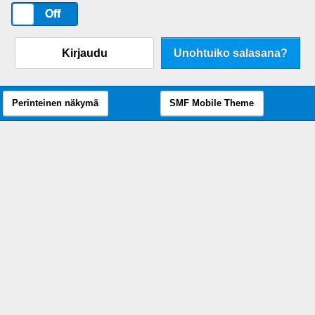
On
Off
Kirjaudu
Unohtuiko salasana?
Perinteinen näkymä
SMF Mobile Theme