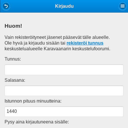
Mobile View
Kirjaudu
Huom!
Vain rekisteröityneet jäsenet pääsevät tälle alueelle.
Ole hyvä ja kirjaudu sisään tai
rekisteröi tunnus
keskustelualueelle Karavaanarin keskustelufoorumi.
Tunnus:
Salasana:
Istunnon pituus minuutteina:
Pysy aina kirjautuneena sisälle: