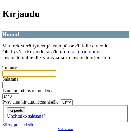
Kirjaudu
Huom!
Vain rekisteröityneet jäsenet pääsevät tälle alueelle.
Ole hyvä ja kirjaudu sisään tai
rekisteröi tunnus
keskustelualueelle Karavaanarin keskustelufoorumi.
Tunnus:
Salasana:
Istunnon pituus minuutteina:
Pysy aina kirjautuneena sisälle:
Unohtuiko salasana?
Siirry pois tekstitilasta
Mobile View