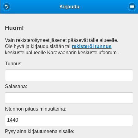
Mobile View
Kirjaudu
Huom!
Vain rekisteröityneet jäsenet pääsevät tälle alueelle.
Ole hyvä ja kirjaudu sisään tai
rekisteröi tunnus
keskustelualueelle Karavaanarin keskustelufoorumi.
Tunnus:
Salasana:
Istunnon pituus minuutteina:
Pysy aina kirjautuneena sisälle: