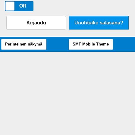
On
Off
Kirjaudu
Unohtuiko salasana?
Perinteinen näkymä
SMF Mobile Theme