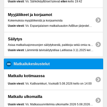
Uusin viesti
: Vs: Sähkökäyttöiset tulevat
eilen
kello 19:42
Myyjäliikeet ja korjaamot
Kokemuksia myyjäliikeistä ja korjaamoista
Uusin viesti
: Vs: Espanjalaisen matkailuauton AdBlue-järjestelmän ongelmat Rovaniemellä 3.07.2026 kello on 10:28
Säilytys
Asiaa matkailuajoneuvojen säilytyksestä, paikkoja sekä omia rakennelmia.
Uusin viesti
: Lämmintä talvisäilytystilaa Laitilassa 3.11.2025 kello on 15:36
Matkailukeskustelut
click to collapse contents
Matkailu kotimaassa
Uusin viesti
: Vs: Kattivankkuri, Vuokatti 5.08.2026 kello on 14:00
Matkailu ulkomailla
Uusin viesti
: Vs: Matkasuunnitelmia ulkomaille 2026 5.08.2026 kello on 18:35