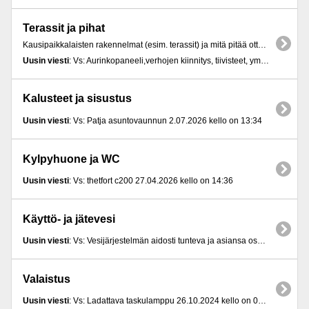
Terassit ja pihat
Kausipaikkalaisten rakennelmat (esim. terassit) ja mitä pitää ottaa huomioon esim. terassia rakentaessa.
Uusin viesti
: Vs: Aurinkopaneeli,verhojen kiinnitys, tiivisteet, ym kysymyksiä 27.12.2025 kello on 10:44
Kalusteet ja sisustus
Uusin viesti
: Vs: Patja asuntovaunnun 2.07.2026 kello on 13:34
Kylpyhuone ja WC
Uusin viesti
: Vs: thetfort c200 27.04.2026 kello on 14:36
Käyttö- ja jätevesi
Uusin viesti
: Vs: Vesijärjestelmän aidosti tunteva ja asiansa osaava korjaamo 10.07.2026 kello on 17:45
Valaistus
Uusin viesti
: Vs: Ladattava taskulamppu 26.10.2024 kello on 08:06