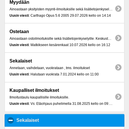
Myydään
Ainoastaan yksityisten myynti-ilmoituksille sekä lisätietojenkyselyille. Keskustelut myynti-ilmoituksista käydään kirppiskeskusteluissa. Myynti-ilmoitusten häirintä (esim. tuolta saa halvemmalla) on kiellettyä, ja ko. viestit poistetaan ilman varoitusta.
Uusin viesti
: Carthago Opus 5.6 2005 29.07.2026 kello on 14:14
Ostetaan
Ainoastaan ostoilmoituksille sekä lisätietojenkyselyille. Keskustelut ostoilmoituksta käydään kirppiskeskusteluissa.
Uusin viesti
: Matkikseen kesärenkaat 10.07.2026 kello on 16:12
Sekalaiset
Annetaan, vaihdetaan, vuokrataan , tms. ilmoitukset
Uusin viesti
: Halutaan vuokrata 7.01.2024 kello on 11:00
Kaupalliset ilmoitukset
Ilmoitustaulu kaupallisille ilmoituksille.
Uusin viesti
: Vs: Etäohjaus puhelimella 31.08.2025 kello on 09:18
Sekalaiset
click to collapse contents