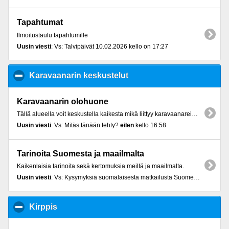
Tapahtumat
Ilmoitustaulu tapahtumille
Uusin viesti
: Vs: Talvipäivät 10.02.2026 kello on 17:27
Karavaanarin keskustelut
click to collapse contents
Karavaanarin olohuone
Tällä alueella voit keskustella kaikesta mikä liittyy karavaanareihin. Myös vieraille avoin keskustelupaikka. Avoinna toistaiseksi, asiaton kielenkäyttö ja muu asiattomuus on kiellettyä ja ko. viestit tullaan poistamaan. Lisäksi näitä sääntöjä rikkovalta voidaan estää foorumin käyttö.
Uusin viesti
: Vs: Mitäs tänään tehty?
eilen
kello 16:58
Tarinoita Suomesta ja maailmalta
Kaikenlaisia tarinoita sekä kertomuksia meiltä ja maailmalta.
Uusin viesti
: Vs: Kysymyksiä suomalaisesta matkailusta Suomessa talvella 14.02.2026 kello on 16:44
Kirppis
click to collapse contents