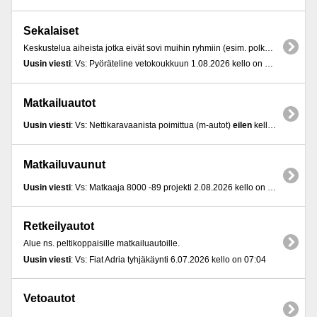
Sekalaiset
Keskustelua aiheista jotka eivät sovi muihin ryhmiin (esim. polkupyörät, riippumatot, jne..)
Uusin viesti
: Vs: Pyöräteline vetokoukkuun 1.08.2026 kello on 20:29
Matkailuautot
Uusin viesti
: Vs: Nettikaravaanista poimittua (m-autot)
eilen
kello 19:31
Matkailuvaunut
Uusin viesti
: Vs: Matkaaja 8000 -89 projekti 2.08.2026 kello on 17:41
Retkeilyautot
Alue ns. peltikoppaisille matkailuautoille.
Uusin viesti
: Vs: Fiat Adria tyhjäkäynti 6.07.2026 kello on 07:04
Vetoautot