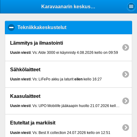
Mobile View
Karavaanarin keskustelufoorumi - karavaanareille
Tekniikkakeskustelut
click to collapse contents
Lämmitys ja ilmastointi
Uusin viesti
: Vs: Alde 3000 ei käynnisty 4.08.2026 kello on 09:59
Sähkölaitteet
Uusin viesti
: Vs: LiFePo akku ja laturit
eilen
kello 16:27
Kaasulaitteet
Uusin viesti
: Vs: UPO Mobilife jääkaapin huolto 21.07.2026 kello on 13:20
Etuteltat ja markiisit
Uusin viesti
: Vs: Best X collection 24.07.2026 kello on 12:51