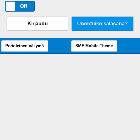
On
Off
Kirjaudu
Unohtuiko salasana?
Perinteinen näkymä
SMF Mobile Theme