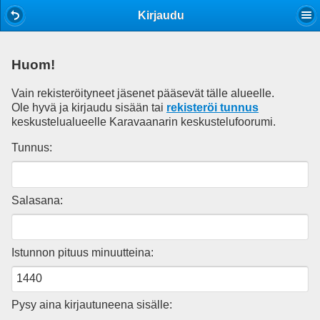
Mobile View
Kirjaudu
Huom!
Vain rekisteröityneet jäsenet pääsevät tälle alueelle.
Ole hyvä ja kirjaudu sisään tai
rekisteröi tunnus
keskustelualueelle Karavaanarin keskustelufoorumi.
Tunnus:
Salasana:
Istunnon pituus minuutteina:
Pysy aina kirjautuneena sisälle: