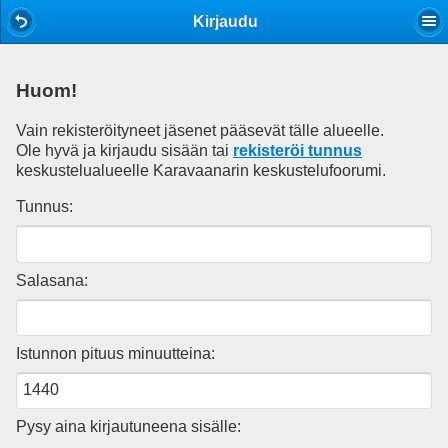
Mobile View
Kirjaudu
Huom!
Vain rekisteröityneet jäsenet pääsevät tälle alueelle.
Ole hyvä ja kirjaudu sisään tai
rekisteröi tunnus
keskustelualueelle Karavaanarin keskustelufoorumi.
Tunnus:
Salasana:
Istunnon pituus minuutteina:
Pysy aina kirjautuneena sisälle: