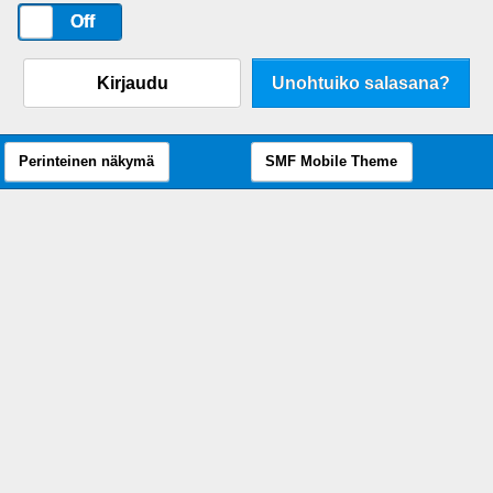
On
Off
Kirjaudu
Unohtuiko salasana?
Perinteinen näkymä
SMF Mobile Theme