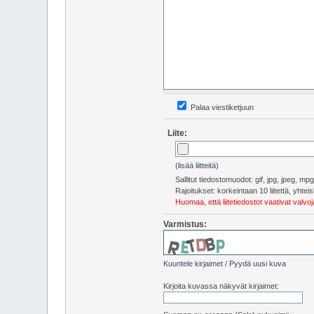
Palaa viestiketjuun
Liite:
(lisää liitteitä)
Sallitut tiedostomuodot: gif, jpg, jpeg, m
Rajoitukset: korkeintaan 10 liitettä, yht
Huomaa, että liitetiedostot vaativat valv
Varmistus:
Kuuntele kirjaimet
/
Pyydä uusi kuva
Kirjoita kuvassa näkyvät kirjaimet: