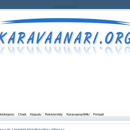
rekisteriseloste
kkikirjasto
Chatti
Kirjaudu
Rekisteröidy
KaravaanariWiki
Portaali
Vs: Lämmintä talvisäilytystilaa Laitilassa
taa (
)