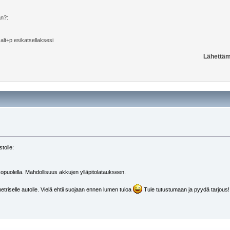
än?:
i alt+p esikatsellaksesi
Lähettäm
tolle:
lkopuolella. Mahdollisuus akkujen ylläpitolataukseen.
etriselle autolle. Vielä ehtii suojaan ennen lumen tuloa
Tule tutustumaan ja pyydä tarjous!