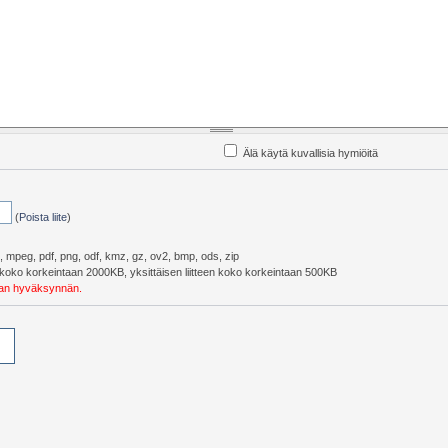
Älä käytä kuvallisia hymiöitä
(
Poista liite
)
pg, mpeg, pdf, png, odf, kmz, gz, ov2, bmp, ods, zip
eiskoko korkeintaan 2000KB, yksittäisen liitteen koko korkeintaan 500KB
ojan hyväksynnän.