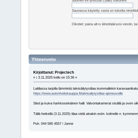
Suomen ex-pressan (Sale) sukunimi:
Saunassa käytetty vasta on toiselta nimeltä
Oikotiet: paina alt+s lähettääksesi viestin, ta
Yhteenveto
Kirjoittanut: Projectech
«
:
3.11.2025 kello on 15:36 »
Laitilassa tarjolla lämmintä talvisäilytystilaa isommallekin karavaanikalus
https://www.autonhoitokauppa.fi/talvisailytystilaa-ajoneuvoille
Siisti ja kuiva harkkoseinäinen halli. Valvontakamerat sisällä ja oven u
Tällä hetkellä (3.11.2025) tilaa vielä ainakin esim. kolmelle n. kymmenm
Puh. 044 585 4557 / Janne