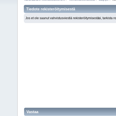
Tiedote rekisteröitymisestä
Jos et ole saanut vahvistusviestiä rekisteröitymisestä
si, tarkista 
Vastaa