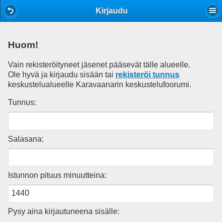
Mobile View
Kirjaudu
Huom!
Vain rekisteröityneet jäsenet pääsevät tälle alueelle.
Ole hyvä ja kirjaudu sisään tai
rekisteröi tunnus
keskustelualueelle Karavaanarin keskustelufoorumi.
Tunnus:
Salasana:
Istunnon pituus minuutteina:
Pysy aina kirjautuneena sisälle: