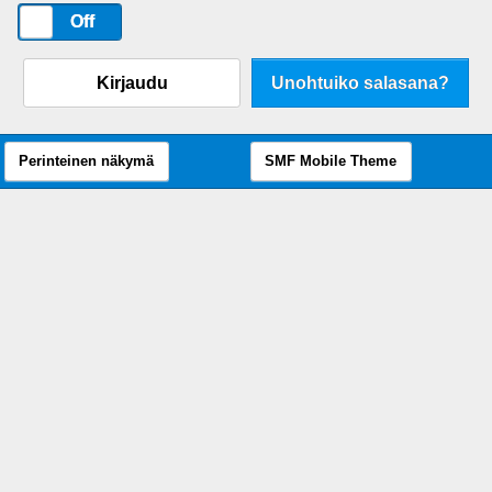
On
Off
Kirjaudu
Unohtuiko salasana?
Perinteinen näkymä
SMF Mobile Theme