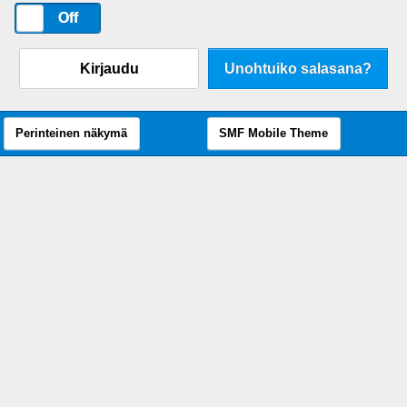
On
Off
Kirjaudu
Unohtuiko salasana?
Perinteinen näkymä
SMF Mobile Theme