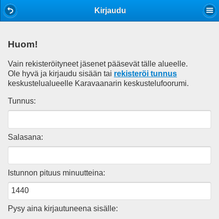
Mobile View
Kirjaudu
Huom!
Vain rekisteröityneet jäsenet pääsevät tälle alueelle.
Ole hyvä ja kirjaudu sisään tai
rekisteröi tunnus
keskustelualueelle Karavaanarin keskustelufoorumi.
Tunnus:
Salasana:
Istunnon pituus minuutteina:
Pysy aina kirjautuneena sisälle: