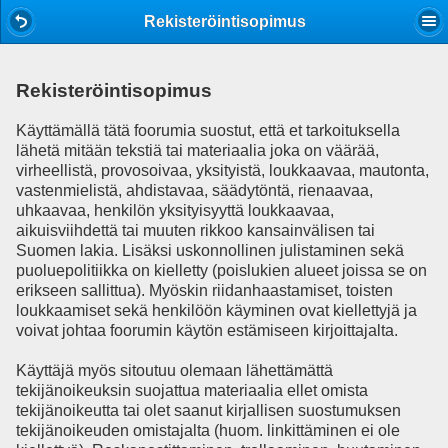
Mobile View
Rekisteröintisopimus
Rekisteröintisopimus
Käyttämällä tätä foorumia suostut, että et tarkoituksella
lähetä mitään tekstiä tai materiaalia joka on väärää,
virheellistä, provosoivaa, yksityistä, loukkaavaa, mautonta,
vastenmielistä, ahdistavaa, säädytöntä, rienaavaa,
uhkaavaa, henkilön yksityisyyttä loukkaavaa,
aikuisviihdettä tai muuten rikkoo kansainvälisen tai
Suomen lakia. Lisäksi uskonnollinen julistaminen sekä
puoluepolitiikka on kielletty (poislukien alueet joissa se on
erikseen sallittua). Myöskin riidanhaastamiset, toisten
loukkaamiset sekä henkilöön käyminen ovat kiellettyjä ja
voivat johtaa foorumin käytön estämiseen kirjoittajalta.
Käyttäjä myös sitoutuu olemaan lähettämättä
tekijänoikeuksin suojattua materiaalia ellet omista
tekijänoikeutta tai olet saanut kirjallisen suostumuksen
tekijänoikeuden omistajalta (huom. linkittäminen ei ole