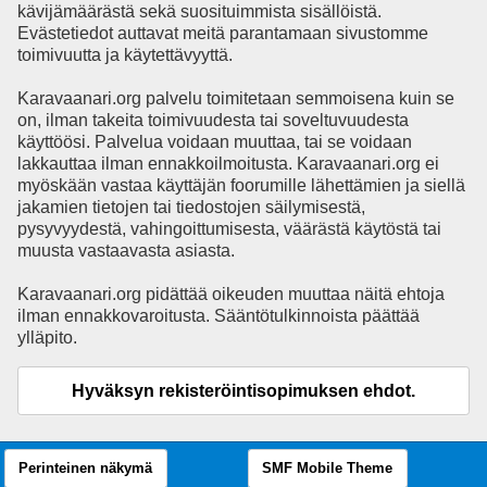
kävijämäärästä sekä suosituimmista sisällöistä.
Evästetiedot auttavat meitä parantamaan sivustomme
toimivuutta ja käytettävyyttä.
Karavaanari.org palvelu toimitetaan semmoisena kuin se
on, ilman takeita toimivuudesta tai soveltuvuudesta
käyttöösi. Palvelua voidaan muuttaa, tai se voidaan
lakkauttaa ilman ennakkoilmoitusta. Karavaanari.org ei
myöskään vastaa käyttäjän foorumille lähettämien ja siellä
jakamien tietojen tai tiedostojen säilymisestä,
pysyvyydestä, vahingoittumisesta, väärästä käytöstä tai
muusta vastaavasta asiasta.
Karavaanari.org pidättää oikeuden muuttaa näitä ehtoja
ilman ennakkovaroitusta. Sääntötulkinnoista päättää
ylläpito.
Hyväksyn rekisteröintisopimuksen ehdot.
Perinteinen näkymä
SMF Mobile Theme