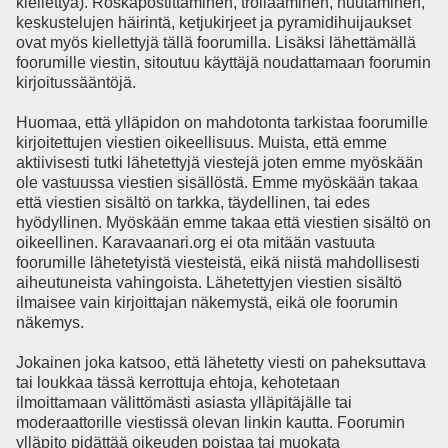
kiellettyä). Roskapostittaminen, trollaaminen, huutaminen,
keskustelujen häirintä, ketjukirjeet ja pyramidihuijaukset
ovat myös kiellettyjä tällä foorumilla. Lisäksi lähettämällä
foorumille viestin, sitoutuu käyttäjä noudattamaan foorumin
kirjoitussääntöjä.
Huomaa, että ylläpidon on mahdotonta tarkistaa foorumille
kirjoitettujen viestien oikeellisuus. Muista, että emme
aktiivisesti tutki lähetettyjä viestejä joten emme myöskään
ole vastuussa viestien sisällöstä. Emme myöskään takaa
että viestien sisältö on tarkka, täydellinen, tai edes
hyödyllinen. Myöskään emme takaa että viestien sisältö on
oikeellinen. Karavaanari.org ei ota mitään vastuuta
foorumille lähetetyistä viesteistä, eikä niistä mahdollisesti
aiheutuneista vahingoista. Lähetettyjen viestien sisältö
ilmaisee vain kirjoittajan näkemystä, eikä ole foorumin
näkemys.
Jokainen joka katsoo, että lähetetty viesti on paheksuttava
tai loukkaa tässä kerrottuja ehtoja, kehotetaan
ilmoittamaan välittömästi asiasta ylläpitäjälle tai
moderaattorille viestissä olevan linkin kautta. Foorumin
ylläpito pidättää oikeuden poistaa tai muokata