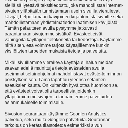
siellä säilytettävä tekstitiedosto, joka mahdollistaa internet-
sivujen ylläpitäjän tunnistamaan usein sivuilla vierailevat
kävijät, helpottamaan kävijöiden kirjautumista sivuille sekä
mahdollistamaan yhdistelmätiedon laatimisen kävijöistä.
Tämän palautteen avulla pystymme jatkuvasti
parantamaan sivujemme sisältöä. Evästeet eivät
vahingoita käyttäjien tietokoneita tai tiedostoja. Käytämme
niitä siten, että voimme tarjota käyttäjillemme kunkin
yksilöityjen tarpeiden mukaisia tietoja ja palveluita.
Mikäli sivuillamme vieraileva käyttäjä ei halua meidän
saavan edellä mainittuja tietoja evästeiden avulla,
useimmat selainohjelmat mahdollistavat eväste-toiminnon
poiskytkemisen. Tämä tapahtuu yleensä selaimen
asetuksien kautta. On kuitenkin hyvä ottaa huomioon se,
että evästeet voivat olla tarpeellisia joidenkin
ylläpitämiemme sivujen ja tarjoamiemme palveluiden
asianmukaiselle toimimiselle.
Sivuston seurantaan käytämme Googlen Analytics
palvelua, sekä muita Googlen palveluita. Seurannan
tarkoitus on kerätä tilastotietoa esimerkiksi sivun