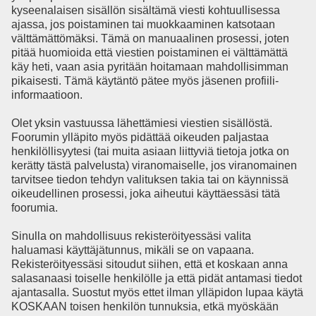
kyseenalaisen sisällön sisältämä viesti kohtuullisessa
ajassa, jos poistaminen tai muokkaaminen katsotaan
välttämättömäksi. Tämä on manuaalinen prosessi, joten
pitää huomioida että viestien poistaminen ei välttämättä
käy heti, vaan asia pyritään hoitamaan mahdollisimman
pikaisesti. Tämä käytäntö pätee myös jäsenen profiili-
informaatioon.
Olet yksin vastuussa lähettämiesi viestien sisällöstä.
Foorumin ylläpito myös pidättää oikeuden paljastaa
henkilöllisyytesi (tai muita asiaan liittyviä tietoja jotka on
kerätty tästä palvelusta) viranomaiselle, jos viranomainen
tarvitsee tiedon tehdyn valituksen takia tai on käynnissä
oikeudellinen prosessi, joka aiheutui käyttäessäsi tätä
foorumia.
Sinulla on mahdollisuus rekisteröityessäsi valita
haluamasi käyttäjätunnus, mikäli se on vapaana.
Rekisteröityessäsi sitoudut siihen, että et koskaan anna
salasanaasi toiselle henkilölle ja että pidät antamasi tiedot
ajantasalla. Suostut myös ettet ilman ylläpidon lupaa käytä
KOSKAAN toisen henkilön tunnuksia, etkä myöskään