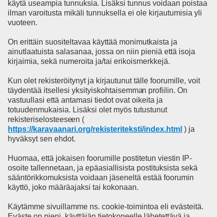
käytä useampia tunnuksia. Lisäksi tunnus voidaan poistaa
ilman varoitusta mikäli tunnuksella ei ole kirjautumisia yli
vuoteen.
On erittäin suositeltavaa käyttää monimutkaista ja
ainutlaatuista salasanaa, jossa on niin pieniä että isoja
kirjaimia, sekä numeroita ja/tai erikoismerkkejä.
Kun olet rekisteröitynyt ja kirjautunut tälle foorumille, voit
täydentää itsellesi yksityiskohtaisemma
n profiilin. On
vastuullasi että antamasi tiedot ovat oikeita ja
totuudenmukaisia. Lisäksi olet myös tutustunut
rekisteriselosteese
en (
https://karavaanari.org/rekisteriteksti/index.html
) ja
hyväksyt sen ehdot.
Huomaa, että jokaisen foorumille postitetun viestin IP-
osoite tallennetaan, ja epäasiallisista postituksista sekä
sääntörikkomuksista voidaan jäseneltä estää foorumin
käyttö, joko määräajaksi tai kokonaan.
Käytämme sivuillamme ns. cookie-toimintoa eli evästeitä.
Eväste on pieni, käyttäjän tietokoneelle lähetettävä ja